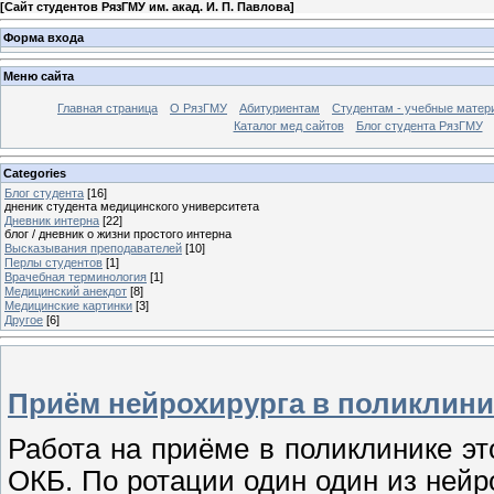
[
Сайт студентов РязГМУ им. акад. И. П. Павлова
]
Форма входа
Меню сайта
Главная страница
О РязГМУ
Абитуриентам
Студентам - учебные матер
Каталог мед сайтов
Блог студента РязГМУ
Categories
Блог студента
[16]
дненик студента медицинского университета
Дневник интерна
[22]
блог / дневник о жизни простого интерна
Высказывания преподавателей
[10]
Перлы студентов
[1]
Врачебная терминология
[1]
Медицинский анекдот
[8]
Медицинские картинки
[3]
Другое
[6]
Приём нейрохирурга в поликлини
Работа на приёме в поликлинике эт
ОКБ. По ротации один один из нейр