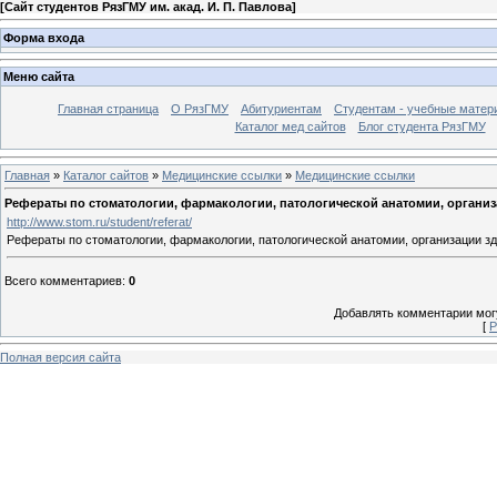
[
Сайт студентов РязГМУ им. акад. И. П. Павлова
]
Форма входа
Меню сайта
Главная страница
О РязГМУ
Абитуриентам
Студентам - учебные матер
Каталог мед сайтов
Блог студента РязГМУ
Главная
»
Каталог сайтов
»
Медицинские ссылки
»
Медицинские ссылки
Рефераты по стоматологии, фармакологии, патологической анатомии, органи
http://www.stom.ru/student/referat/
Рефераты по стоматологии, фармакологии, патологической анатомии, организации з
Всего комментариев
:
0
Добавлять комментарии могу
[
Р
Полная версия сайта