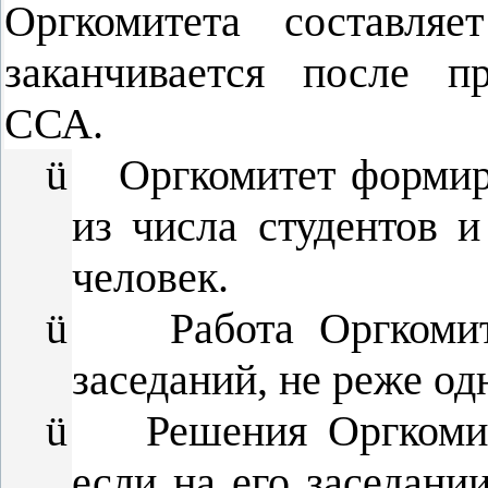
Оргкомитета составля
заканчивается после п
ССА.
ü
Оргкомитет формир
из числа студентов и
человек.
ü
Работа Оргкоми
заседаний, не реже од
ü
Решения Оргкоми
если на его заседани