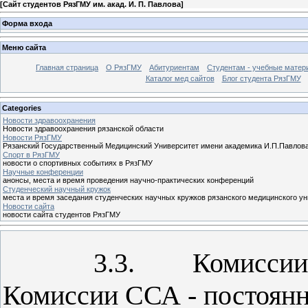
[
Сайт студентов РязГМУ им. акад. И. П. Павлова
]
Форма входа
Меню сайта
Главная страница
О РязГМУ
Абитуриентам
Студентам - учебные матер
Каталог мед сайтов
Блог студента РязГМУ
Categories
Новости здравоохранения
Новости здравоохранения рязанской области
Новости РязГМУ
Рязанский Государственный Медицинский Университет имени академика И.П.Павлов
Спорт в РязГМУ
новости о спортивных событиях в РязГМУ
Научные конференции
анонсы, места и время проведения научно-практических конференций
Cтуденческий научный кружок
места и время заседания студенческих научных кружков рязанского медицинского у
Новости сайта
новости сайта студентов РязГМУ
3.3.
Комиссии 
Комиссии ССА - постоян