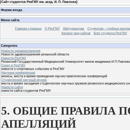
[
Сайт студентов РязГМУ им. акад. И. П. Павлова
]
Форма входа
Меню сайта
Главная страница
О РязГМУ
Абитуриентам
Студентам - учебные матер
Каталог мед сайтов
Блог студента РязГМУ
Categories
Новости здравоохранения
Новости здравоохранения рязанской области
Новости РязГМУ
Рязанский Государственный Медицинский Университет имени академика И.П.Павлов
Спорт в РязГМУ
новости о спортивных событиях в РязГМУ
Научные конференции
анонсы, места и время проведения научно-практических конференций
Cтуденческий научный кружок
места и время заседания студенческих научных кружков рязанского медицинского у
Новости сайта
новости сайта студентов РязГМУ
5. ОБЩИЕ ПРАВИЛА 
АПЕЛЛЯЦИЙ