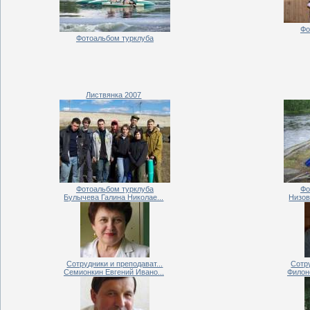
Фо
Фотоальбом турклуба
Листвянка 2007
Фотоальбом турклуба
Фо
Булычева Галина Николае...
Низов
Сотрудники и преподават...
Сотру
Семионкин Евгений Ивано...
Филон