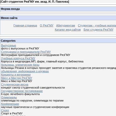
[
Сайт студентов РязГМУ им. акад. И. П. Павлова
]
Форма входа
Меню сайта
Главная страница
О РязГМУ
Абитуриентам
Студентам - учебные матер
Каталог мед сайтов
Блог студента РязГМУ
Categories
Выпускные
фото с выпускных в РязГМУ
Сотрудники и преподаватели РязГМУ
Фотографии преподавателей и сотрудников РязГМУ
Учебные корпуса РязГМУ
Корпуса в медгородке,МП, фарм, главный корпус, библиотека
больницы, клинические базы
больницы Рязани в которых проходят занятия и практика студентов рязанского медиц
объявления, информация о кружках
Концерты и вечеринки
Мисс и Мистер РязГМУ
Мисс и Мистер РязГМУ
Студенческая весна
концерт смотр студенческой самодеятельности
Государственное тестирование
6 курс лечебного факультета
Олимпиады
олимпиада по хирургии, олимпиада по терапии
Конференции
научные практически и студенческие конференции
Спорт
Спорт в РязГМУ