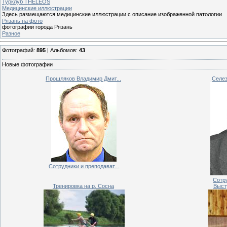
Турклуб THELEOS
Медицинские иллюстрации
Здесь размещаются медицинские иллюстрации с описание изображенной патологии
Рязань на фото
фотографии города Рязань
Разное
Фотографий:
895
| Альбомов:
43
Новые фотографии
Прошляков Владимир Дмит...
Селез
Сотрудники и преподават...
Сотру
Тренировка на р. Сосна
Высту