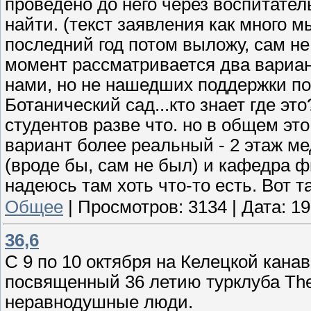
проведено до него через воспитате
найти. (текст заявления как много м
последний год потом выложу, сам не
момент рассматривается два вариан
нами, но не нашедших поддержки по
Ботанический сад...кто знает где эт
студентов разве что. но в общем это
вариант более реальный - 2 этаж ме
(вроде бы, сам не был) и кафедра фи
надеюсь там хоть что-то есть. Вот т
Общее
|
Просмотров:
3134
|
Дата:
19
36,6
С 9 по 10 октября на Келецкой кана
посвященный 36 летию турклуба The
неравнодушные люди.