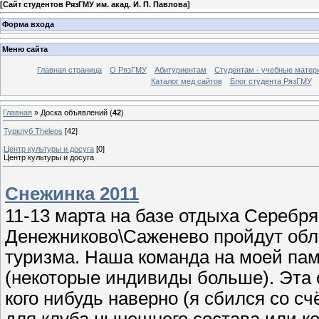
[
Сайт студентов РязГМУ им. акад. И. П. Павлова
]
Форма входа
Меню сайта
Главная страница
О РязГМУ
Абитуриентам
Студентам - учебные матер
Каталог мед сайтов
Блог студента РязГМУ
Главная
»
Доска объявлений
(
42
)
Турклуб Theleos
[42]
Центр культуры и досуга
[0]
Центр культуры и досуга
Снежинка 2011
11-13 марта на базе отдыха Серебр
Денежниково\Саженево пройдут обл
туризма. Наша команда на моей пам
(некоторые индивиды больше). Эта 
кого нибудь наверно (я сбился со с
для клуба нынешнего состава или ко