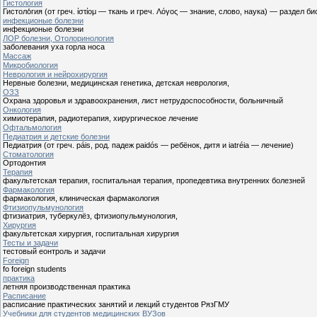
Гистология
Гистоло́гия (от греч. ίστίομ — ткань и греч. Λόγος — знание, слово, наука) — раздел
инфекционые болезни
инфекционые болезни
ЛОР болезни, Отолоринология
заболевания уха горла носа
Массаж
Микробиология
Неврология и нейрохирургия
Нервные болезни, медицинская генетика, детская неврология,
ОЗЗ
Охрана здоровья и здравоохранения, лист нетрудоспособности, больничный
Онкология
химиотерапия, радиотерапия, хирургическое лечение
Офтальмология
Педиатрия и детские болезни
Педиатрия (от греч. páis, род. падеж paidós — ребёнок, дитя и iatréia — лечение)
Стоматология
Ортодонтия
Терапия
факультетская терапия, госпитальная терапия, пропедевтика внутренних болезней
Фармакология
фармакология, клиническая фармакология
Фтизиопульмунология
фтизиатрия, туберкулёз, фтизиопульмунология,
Хирургия
факультетская хирургия, госпитальная хирургия
Тесты и задачи
тестовый еонтроль и задачи
Foreign
fo foreign students
практика
летняя производственная практика
Расписание
расписание практических занятий и лекций студентов РязГМУ
Учебники для студентов медицинских ВУЗов