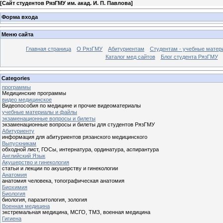
[
Сайт студентов РязГМУ им. акад. И. П. Павлова
]
Форма входа
Меню сайта
Главная страница
О РязГМУ
Абитуриентам
Студентам - учебные матер
Каталог мед сайтов
Блог студента РязГМУ
Categories
программы
Медицинские программы
видео медицинское
Видеопособия по медицине и прочие видеоматериалы
учебные материалы и файлы
экзаменационные вопросы и билеты
экзаменационные вопросы и билеты для студентов РязГМУ
Абитуриенту
информация для абитуриентов рязанского медицинского
Выпускникам
обходной лист, ГОСы, интернатура, ординатура, аспирантура
Английский Язык
Акушерство и гинекология
статьи и лекции по акушерству и гинекологии
Анатомия
анатомия человека, топографическая анатомия
Биохимия
Биология
биология, паразитология, зология
Военная медицина
экстремальная медицина, МСГО, ТМЗ, военная медицина
Гигиена