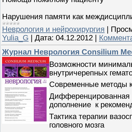
Нарушения памяти как междисципл
Неврология и нейрохирургия
|
Просм
Yulia_G
|
Дата:
04.12.2012
|
Коммента
Журнал Неврология Consilium Me
Возможности минимал
внутричерепных гемат
Современные методы к
Дифференцированная в
дополнение
к рекомен
Тактика терапии вазос
головного мозга