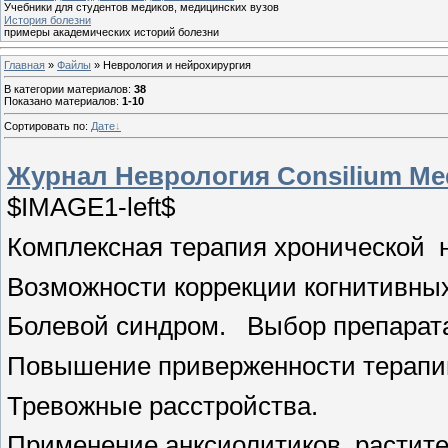
Учебники для студентов медиков, медицинских вузов
История болезни
примеры академических историй болезни
Главная
»
Файлы
» Неврология и нейрохирургия
В категории материалов
:
38
Показано материалов
:
1-10
Сортировать по
:
Дате
Журнал Неврология Consilium Me
$IMAGE1-left$
Комплексная терапия хронической
Возможности коррекции когнитивны
Болевой синдром.
Выбор препарат
Повышение приверженности терапи
Тревожные расстройства.
Применение анксиолитиков
растит