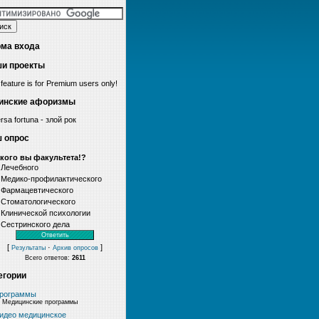
ма входа
и проекты
 feature is for Premium users only!
инские афоризмы
rsa fortuna - злой рок
 опрос
акого вы факультета!?
Лечебного
Медико-профилактического
Фармацевтического
Стоматологического
Клинической психологии
Сестринского дела
[
·
]
Результаты
Архив опросов
Всего ответов:
2611
егории
рограммы
Медицинские программы
идео медицинское