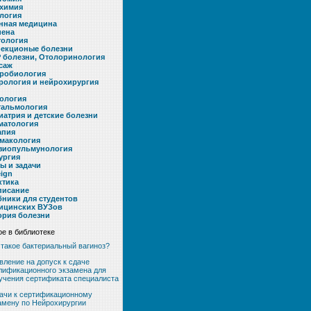
химия
логия
нная медицина
иена
тология
екционые болезни
 болезни, Отолоринология
саж
робиология
рология и нейрохирургия
ология
альмология
иатрия и детские болезни
матология
апия
макология
зиопульмунология
ургия
ты и задачи
eign
ктика
писание
бники для студентов
ицинских ВУЗов
ория болезни
е в библиотеке
 такое бактериальный вагиноз?
вление на допуск к сдаче
лификационного экзамена для
учения сертификата специалиста
ачи к сертификационному
амену по Нейрохирургии