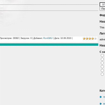
Фор
Наш
This
Лат
Просмотров: 29382 | Загрузок: 0 | Добавил:
RznGMU
| Дата:
10.06.2010
|
adve
Наш
С к
Кат
п
в