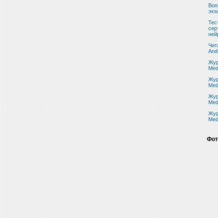
Воп
экз
Тес
сер
ней
Чит
And
Жур
Med
Жур
Med
Жур
Med
Жур
Med
Фот