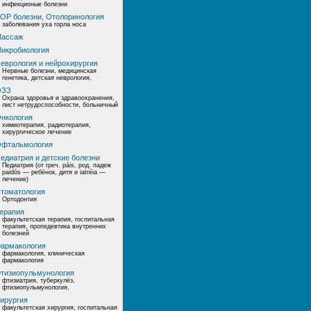
инфекционые болезни
ОР болезни, Отолоринология
заболевания уха горла носа
ассаж
икробиология
еврология и нейрохирургия
Нервные болезни, медицинская
генетика, детская неврология,
ОЗЗ
Охрана здоровья и здравоохранения,
лист нетрудоспособности, больничный
нкология
химиотерапия, радиотерапия,
хирургическое лечение
фтальмология
едиатрия и детские болезни
Педиатрия (от греч. páis, род. падеж
paidós — ребёнок, дитя и iatréia —
лечение)
томатология
Ортодонтия
ерапия
факультетская терапия, госпитальная
терапия, пропедевтика внутренних
болезней
армакология
фармакология, клиническая
фармакология
тизиопульмунология
фтизиатрия, туберкулёз,
фтизиопульмунология,
ирургия
факультетская хирургия, госпитальная