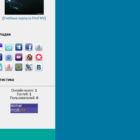
[
Учебные корпуса РязГМУ
]
ладки
тистика
Онлайн всего:
1
Гостей:
1
Пользователей:
0