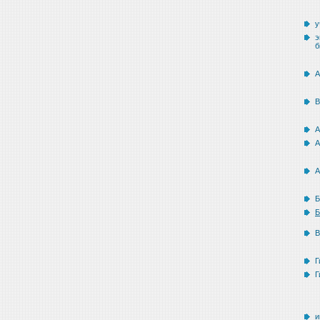
у
э
б
А
В
А
А
А
Б
Б
В
Г
Г
и