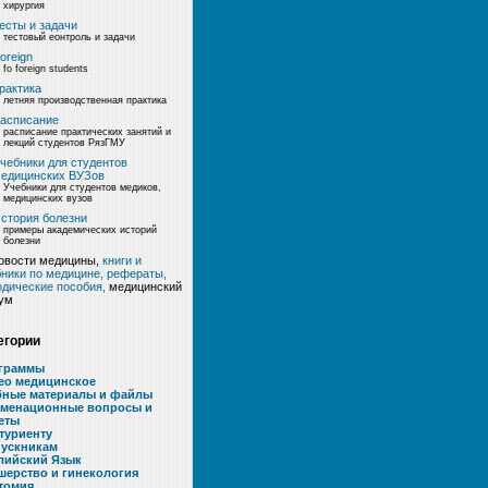
хирургия
есты и задачи
тестовый еонтроль и задачи
oreign
fo foreign students
рактика
летняя производственная практика
асписание
расписание практических занятий и
лекций студентов РязГМУ
чебники для студентов
едицинских ВУЗов
Учебники для студентов медиков,
медицинских вузов
стория болезни
примеры академических историй
болезни
овости медицины,
книги и
ники по медицине, рефераты,
дические пособия,
медицинский
ум
егории
граммы
ео медицинское
бные материалы и файлы
аменационные вопросы и
еты
туриенту
ускникам
лийский Язык
шерство и гинекология
томия