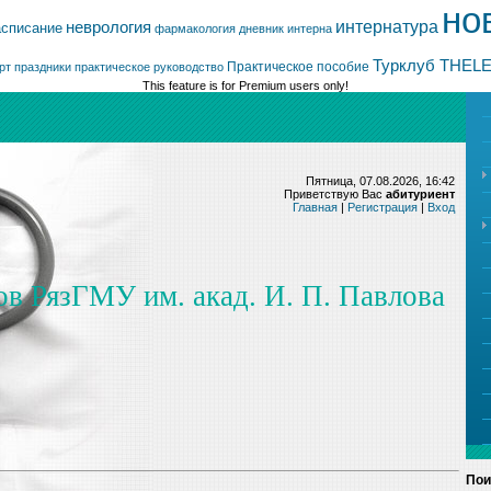
но
интернатура
неврология
асписание
фармакология
дневник интерна
Турклуб THEL
Практическое пособие
рт
праздники
практическое руководство
This feature is for Premium users only!
Пятница, 07.08.2026, 16:42
Приветствую Вас
абитуриент
Главная
|
Регистрация
|
Вход
ов РязГМУ им. акад. И. П. Павлова
Пои