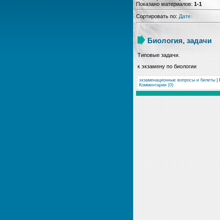
Показано материалов
:
1-1
Сортировать по
:
Дате
Биология, задачи
Типовые задачи.
к экзамену по биологии
экзаменационные вопросы и билеты
| 
Комментарии (0)