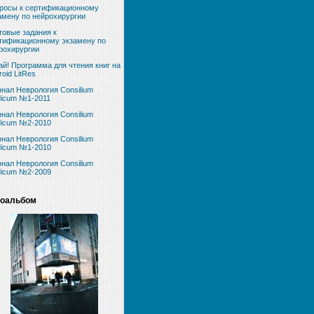
росы к сертификационному
амену по нейрохирургии
товые задания к
тификационному экзамену по
рохирургии
ай! Программа для чтения книг на
roid LitRes
нал Неврология Consilium
icum №1-2011
нал Неврология Consilium
icum №2-2010
нал Неврология Consilium
icum №1-2010
нал Неврология Consilium
icum №2-2009
оальбом