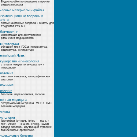
Видеопособия по медицине и прочие
видеоматериалы
чебные материалы и файлы
кзаменационные вопросы и
илеты
экзаменационные вопросы и билеты для
студентов РязГМУ
битуриенту
информация для абитуриентов
рязанского медицинского
ыпускникам
обходной лист, ГОСы, интернатура,
ординатура, аспирантура
нглийский Язык
кушерство и гинекология
статьи и лекции по акушерству и
гинекологии
натомия
анатомия человека, топографическая
анатомия
иохимия
иология
биология, паразитология, зология
оенная медицина
экстремальная медицина, МСГО, ТМЗ,
военная медицина
игиена
истология
Гистоло́гия (от греч. ίστίομ — ткань и
греч. Λόγος — знание, слово, наука) —
раздел биологии, изучающий строение
тканей живых организмов.
нфекционые болезни