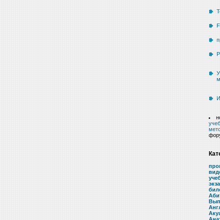
Т
F
п
Р
У
м
И
н
учеб
мето
фор
Кат
про
вид
уче
экз
бил
Аби
Вып
Анг
Аку
Ана