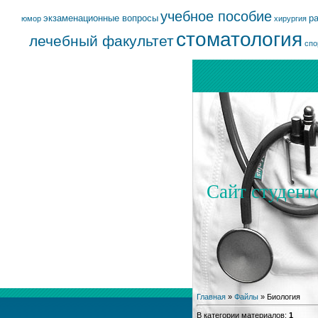
учебное пособие
экзаменационные вопросы
р
юмор
хирургия
стоматология
лечебный факультет
спо
Сайт студент
Главная
»
Файлы
» Биология
В категории материалов
:
1