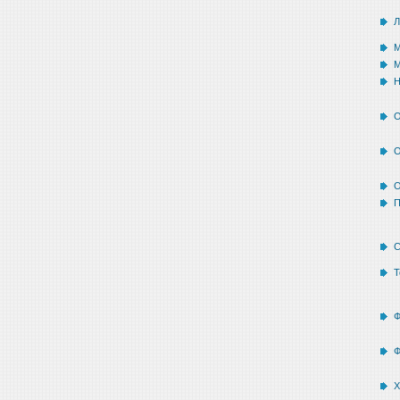
Л
М
М
Н
О
О
П
С
Т
Ф
Ф
Х