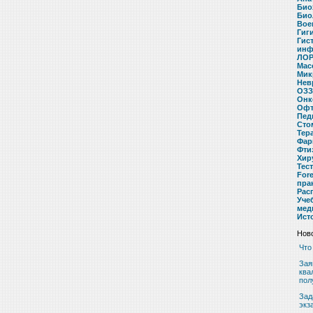
Био
Био
Вое
Гиг
Гис
инф
ЛОР
Мас
Мик
Нев
ОЗЗ
Онк
Офт
Пед
Сто
Тер
Фар
Фти
Хир
Тес
For
пра
Рас
Уче
мед
Ист
Ново
Что
Зая
ква
пол
Зад
экз