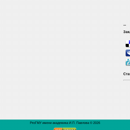
...
Зак
Ста
РязГМУ имени академика И.П. Павлова © 2026