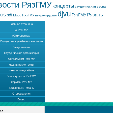
вости РязГМУ
концерты
студенческая весна
djvu
Рязань
pdf
РязГМУ
EOS
Мисс РязГМУ
нейрохирургия
Главная страница
О РязГМУ
Абитуриентам
Студентам - учебные материалы
Выпускникам
Студенческие организации
Фотоальбом РязГМУ
медицинские тесты
Каталог мед сайтов
Блог студента РязГМУ
Форумы РязГМУ
Больницы г. Рязань
Стоматология
Видео
ск