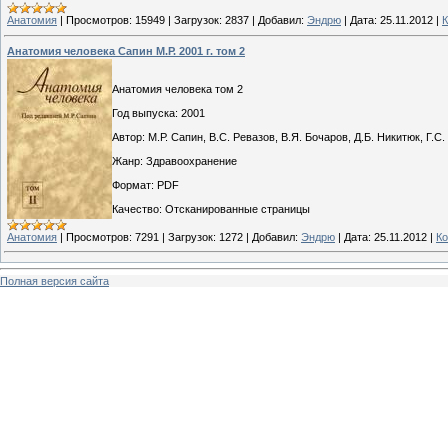
Анатомия
|
Просмотров:
15949
|
Загрузок:
2837
|
Добавил:
Эндрю
|
Дата:
25.11.2012
|
К
Анатомия человека Сапин М.Р. 2001 г. том 2
Анатомия человека том 2
Год выпуска: 2001
Автор: М.Р. Сапин, В.С. Ревазов, В.Я. Бочаров, Д.Б. Никитюк, Г.
Жанр: Здравоохранение
Формат: PDF
Качество: Отсканированные страницы
Анатомия
|
Просмотров:
7291
|
Загрузок:
1272
|
Добавил:
Эндрю
|
Дата:
25.11.2012
|
Ко
Полная версия сайта