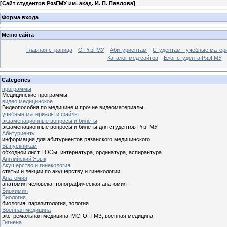
[
Сайт студентов РязГМУ им. акад. И. П. Павлова
]
Форма входа
Меню сайта
Главная страница
О РязГМУ
Абитуриентам
Студентам - учебные матер
Каталог мед сайтов
Блог студента РязГМУ
Categories
программы
Медицинские программы
видео медицинское
Видеопособия по медицине и прочие видеоматериалы
учебные материалы и файлы
экзаменационные вопросы и билеты
экзаменационные вопросы и билеты для студентов РязГМУ
Абитуриенту
информация для абитуриентов рязанского медицинского
Выпускникам
обходной лист, ГОСы, интернатура, ординатура, аспирантура
Английский Язык
Акушерство и гинекология
статьи и лекции по акушерству и гинекологии
Анатомия
анатомия человека, топографическая анатомия
Биохимия
Биология
биология, паразитология, зология
Военная медицина
экстремальная медицина, МСГО, ТМЗ, военная медицина
Гигиена