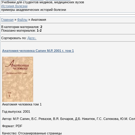
Учебники для студентов медиков, медицинских вузов
История болезни
примеры академических историй болезни
Главная
»
Файлы
» Анатомия
В категории материалов
:
2
Показано материалов
:
1-2
Сортировать по
:
Дате
Анатомия человека Сапин М.Р. 2001 г. том 1
Анатомия человека том 1
Год выпуска: 2001
Автор: М.Р. Сапин, В.С. Ревазов, В.Я. Бочаров, Д.Б. Никитюк, Г.С. Сатюкова, Ю.М. Се
Формат: PDF
Качество: Отсканированные страницы