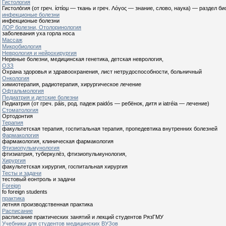
Гистология
Гистоло́гия (от греч. ίστίομ — ткань и греч. Λόγος — знание, слово, наука) — раздел
инфекционые болезни
инфекционые болезни
ЛОР болезни, Отолоринология
заболевания уха горла носа
Массаж
Микробиология
Неврология и нейрохирургия
Нервные болезни, медицинская генетика, детская неврология,
ОЗЗ
Охрана здоровья и здравоохранения, лист нетрудоспособности, больничный
Онкология
химиотерапия, радиотерапия, хирургическое лечение
Офтальмология
Педиатрия и детские болезни
Педиатрия (от греч. páis, род. падеж paidós — ребёнок, дитя и iatréia — лечение)
Стоматология
Ортодонтия
Терапия
факультетская терапия, госпитальная терапия, пропедевтика внутренних болезней
Фармакология
фармакология, клиническая фармакология
Фтизиопульмунология
фтизиатрия, туберкулёз, фтизиопульмунология,
Хирургия
факультетская хирургия, госпитальная хирургия
Тесты и задачи
тестовый еонтроль и задачи
Foreign
fo foreign students
практика
летняя производственная практика
Расписание
расписание практических занятий и лекций студентов РязГМУ
Учебники для студентов медицинских ВУЗов