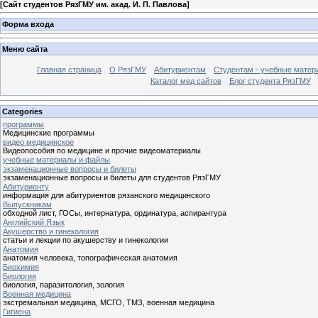
[
Сайт студентов РязГМУ им. акад. И. П. Павлова
]
Форма входа
Меню сайта
Главная страница
О РязГМУ
Абитуриентам
Студентам - учебные матер
Каталог мед сайтов
Блог студента РязГМУ
Categories
программы
Медицинские программы
видео медицинское
Видеопособия по медицине и прочие видеоматериалы
учебные материалы и файлы
экзаменационные вопросы и билеты
экзаменационные вопросы и билеты для студентов РязГМУ
Абитуриенту
информация для абитуриентов рязанского медицинского
Выпускникам
обходной лист, ГОСы, интернатура, ординатура, аспирантура
Английский Язык
Акушерство и гинекология
статьи и лекции по акушерству и гинекологии
Анатомия
анатомия человека, топографическая анатомия
Биохимия
Биология
биология, паразитология, зология
Военная медицина
экстремальная медицина, МСГО, ТМЗ, военная медицина
Гигиена