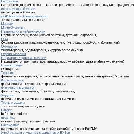
Гистология
Гистоло́гия (от греч. ίστίομ — ткань и греч. Λόγος — знание, слово, наука) — раздел
инфекционые болезни
инфекционые болезни
ЛОР болезни, Отолоринология
заболевания уха горла носа
Массаж
Микробиология
Неврология и нейрохирургия
Нервные болезни, медицинская генетика, детская неврология,
ОЗЗ
Охрана здоровья и здравоохранения, лист нетрудоспособности, больничный
Онкология
химиотерапия, радиотерапия, хирургическое лечение
Офтальмология
Педиатрия и детские болезни
Педиатрия (от греч. páis, род. падеж paidós — ребёнок, дитя и iatréia — лечение)
Стоматология
Ортодонтия
Терапия
факультетская терапия, госпитальная терапия, пропедевтика внутренних болезней
Фармакология
фармакология, клиническая фармакология
Фтизиопульмунология
фтизиатрия, туберкулёз, фтизиопульмунология,
Хирургия
факультетская хирургия, госпитальная хирургия
Тесты и задачи
тестовый еонтроль и задачи
Foreign
fo foreign students
практика
летняя производственная практика
Расписание
расписание практических занятий и лекций студентов РязГМУ
Учебники для студентов медицинских ВУЗов