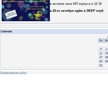
в актовом зале МП корпуса в 16 30
а 20-го октября идём в DEEP клуб
Calendar
Пн
Вт
3
4
10
11
17
18
24
25
31
Полная версия сайта