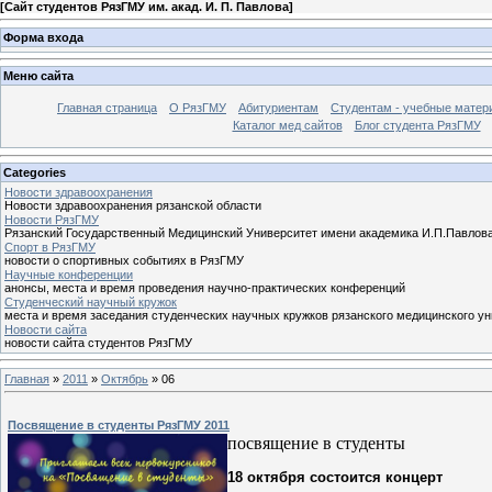
[
Сайт студентов РязГМУ им. акад. И. П. Павлова
]
Форма входа
Меню сайта
Главная страница
О РязГМУ
Абитуриентам
Студентам - учебные матер
Каталог мед сайтов
Блог студента РязГМУ
Categories
Новости здравоохранения
Новости здравоохранения рязанской области
Новости РязГМУ
Рязанский Государственный Медицинский Университет имени академика И.П.Павлов
Спорт в РязГМУ
новости о спортивных событиях в РязГМУ
Научные конференции
анонсы, места и время проведения научно-практических конференций
Cтуденческий научный кружок
места и время заседания студенческих научных кружков рязанского медицинского у
Новости сайта
новости сайта студентов РязГМУ
Главная
»
2011
»
Октябрь
»
06
Посвящение в студенты РязГМУ 2011
посвящение в студенты
18 октября состоится концерт