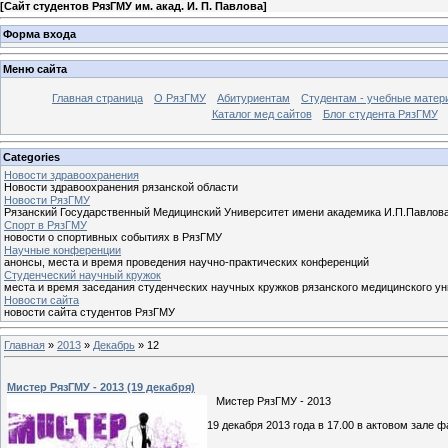
[
Сайт студентов РязГМУ им. акад. И. П. Павлова
]
Форма входа
Меню сайта
Главная страница
О РязГМУ
Абитуриентам
Студентам - учебные матер
Каталог мед сайтов
Блог студента РязГМУ
Categories
Новости здравоохранения
Новости здравоохранения рязанской области
Новости РязГМУ
Рязанский Государственный Медицинский Университет имени академика И.П.Павлов
Спорт в РязГМУ
новости о спортивных событиях в РязГМУ
Научные конференции
анонсы, места и время проведения научно-практических конференций
Cтуденческий научный кружок
места и время заседания студенческих научных кружков рязанского медицинского у
Новости сайта
новости сайта студентов РязГМУ
Главная
»
2013
»
Декабрь
»
12
Мистер РязГМУ - 2013 (19 декабря)
Мистер РязГМУ - 2013
19 декабря 2013 года в 17.00 в актовом зале