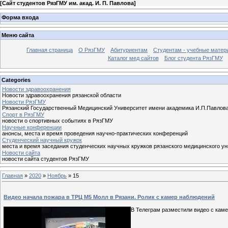
[
Сайт студентов РязГМУ им. акад. И. П. Павлова
]
Форма входа
Меню сайта
Главная страница
О РязГМУ
Абитуриентам
Студентам - учебные матер
Каталог мед сайтов
Блог студента РязГМУ
Categories
Новости здравоохранения
Новости здравоохранения рязанской области
Новости РязГМУ
Рязанский Государственный Медицинский Университет имени академика И.П.Павлов
Спорт в РязГМУ
новости о спортивных событиях в РязГМУ
Научные конференции
анонсы, места и время проведения научно-практических конференций
Cтуденческий научный кружок
места и время заседания студенческих научных кружков рязанского медицинского у
Новости сайта
новости сайта студентов РязГМУ
Главная
»
2020
»
Ноябрь
»
15
Видео начала пожара в ТРЦ М5 Молл в Рязани. Ролик с камер наблюдений
В Телеграм разместили видео с каме