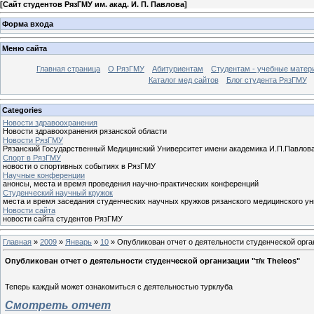
[
Сайт студентов РязГМУ им. акад. И. П. Павлова
]
Форма входа
Меню сайта
Главная страница
О РязГМУ
Абитуриентам
Студентам - учебные матер
Каталог мед сайтов
Блог студента РязГМУ
Categories
Новости здравоохранения
Новости здравоохранения рязанской области
Новости РязГМУ
Рязанский Государственный Медицинский Университет имени академика И.П.Павлов
Спорт в РязГМУ
новости о спортивных событиях в РязГМУ
Научные конференции
анонсы, места и время проведения научно-практических конференций
Cтуденческий научный кружок
места и время заседания студенческих научных кружков рязанского медицинского у
Новости сайта
новости сайта студентов РязГМУ
Главная
»
2009
»
Январь
»
10
» Опубликован отчет о деятельности студенческой орган
Опубликован отчет о деятельности студенческой организации "т/к Theleos"
Теперь каждый может ознакомиться с деятельностью турклуба
Смотреть отчет