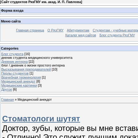
[
Сайт студентов РязГМУ им. акад. И. П. Павлова
]
Форма входа
Меню сайта
Главная страница
О РязГМУ
Абитуриентам
Студентам - учебные матер
Каталог мед сайтов
Блог студента РязГМУ
Categories
Блог студента
[16]
дненик студента медицинского университета
Дневник интерна
[22]
блог / дневник о жизни простого интерна
Высказывания преподавателей
[10]
Перлы студентов
[1]
Врачебная терминология
[1]
Медицинский анекдот
[8]
Медицинские картинки
[3]
Другое
[6]
Главная
»
Медицинский анекдот
Стоматологи шутят
Доктор, зубы, которые вы мне встави
- Отлично! Это служит лучшим доказ