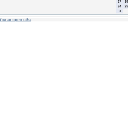
17
18
24
25
31
Полная версия сайта