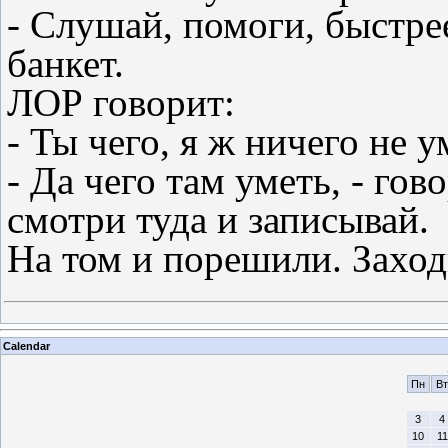
- Слушай, помоги, быстр
банкет.
ЛОР говорит:
- Ты чего, я ж ничего не 
- Да чего там уметь, - гов
смотри туда и записывай.
На том и порешили. Захо
Calendar
Пн
Вт
3
4
10
11