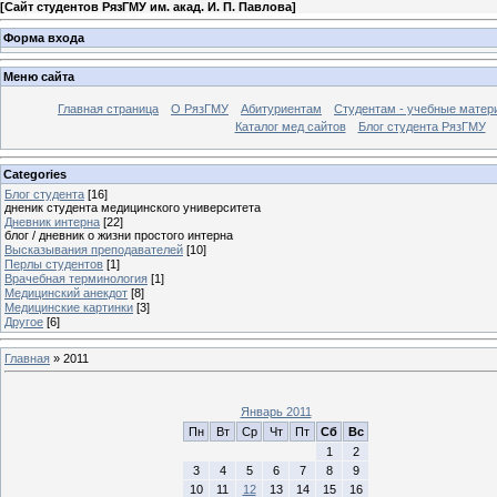
[
Сайт студентов РязГМУ им. акад. И. П. Павлова
]
Форма входа
Меню сайта
Главная страница
О РязГМУ
Абитуриентам
Студентам - учебные матер
Каталог мед сайтов
Блог студента РязГМУ
Categories
Блог студента
[16]
дненик студента медицинского университета
Дневник интерна
[22]
блог / дневник о жизни простого интерна
Высказывания преподавателей
[10]
Перлы студентов
[1]
Врачебная терминология
[1]
Медицинский анекдот
[8]
Медицинские картинки
[3]
Другое
[6]
Главная
»
2011
Январь 2011
Пн
Вт
Ср
Чт
Пт
Сб
Вс
1
2
3
4
5
6
7
8
9
10
11
12
13
14
15
16