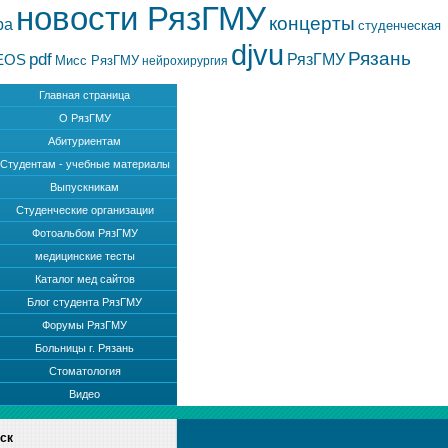
новости РязГМУ
концерты
ра
студенческая
djvu
Рязань
pdf
РязГМУ
EOS
Мисс РязГМУ
нейрохирургия
Главная страница
О РязГМУ
Абитуриентам
Студентам - учебные материалы
Выпускникам
Студенческие организации
Фотоальбом РязГМУ
медицинские тесты
Каталог мед сайтов
Блог студента РязГМУ
Форумы РязГМУ
Больницы г. Рязань
Стоматология
Видео
ск