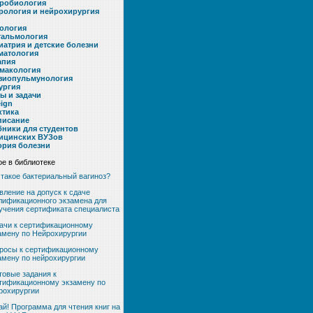
робиология
рология и нейрохирургия
ология
альмология
иатрия и детские болезни
матология
апия
макология
зиопульмунология
ургия
ты и задачи
eign
ктика
писание
бники для студентов
ицинских ВУЗов
ория болезни
е в библиотеке
 такое бактериальный вагиноз?
вление на допуск к сдаче
лификационного экзамена для
учения сертификата специалиста
ачи к сертификационному
амену по Нейрохирургии
росы к сертификационному
амену по нейрохирургии
товые задания к
тификационному экзамену по
рохирургии
ай! Программа для чтения книг на