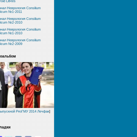
roid LitRes
нал Неврология Consilium
icum №1-2011
нал Неврология Consilium
icum №2-2010
нал Неврология Consilium
icum №1-2010
нал Неврология Consilium
icum №2-2009
оальбом
ыпускной РязГМУ 2014 Лечфак
]
ладки