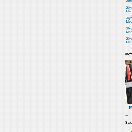
And
Жур
Med
Жур
Med
Жур
Med
Жур
Med
Фот
[
В
...
Зак