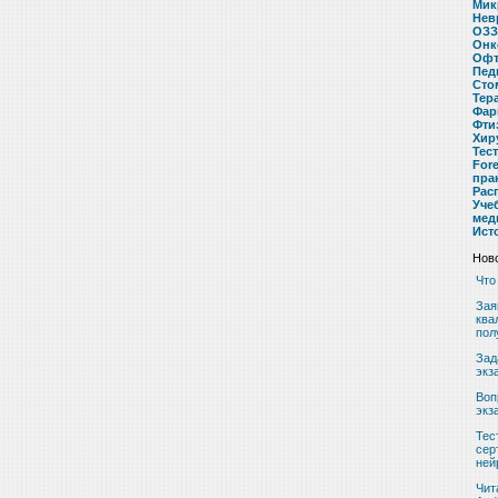
Мик
Нев
ОЗЗ
Онк
Офт
Пед
Сто
Тер
Фар
Фти
Хир
Тес
For
пра
Рас
Уче
мед
Ист
Ново
Что
Зая
ква
пол
Зад
экз
Воп
экз
Тес
сер
ней
Чит