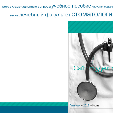
учебное пособие
экзаменационные вопросы
юмор
хирургия
офтал
стоматологи
лечебный факультет
весна
Сайт студент
Главная
»
2012
»
Июнь