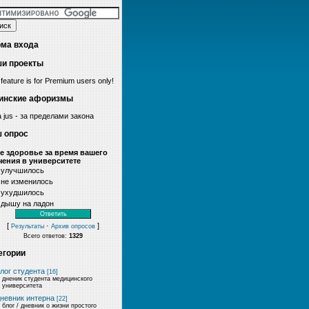
ма входа
и проекты
 feature is for Premium users only!
инские афоризмы
a jus - за пределами закона
 опрос
е здоровье за время вашего
чения в университете
улучшилось
не изменилось
ухудшилось
дышу на ладон
[
·
]
Результаты
Архив опросов
Всего ответов:
1329
егории
лог студента
[16]
дненик студента медицинского
университета
невник интерна
[22]
блог / дневник о жизни простого