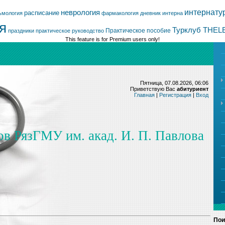
интернату
неврология
расписание
ьмология
фармакология
дневник интерна
я
Турклуб THEL
Практическое пособие
праздники
практическое руководство
This feature is for Premium users only!
Пятница, 07.08.2026, 06:06
Приветствую Вас
абитуриент
Главная
|
Регистрация
|
Вход
ов РязГМУ им. акад. И. П. Павлова
Пои