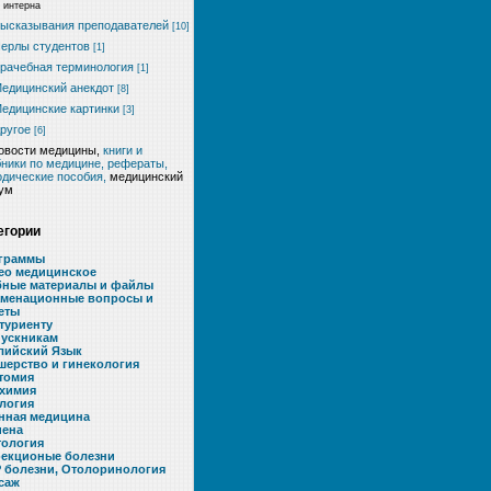
интерна
ысказывания преподавателей
[10]
ерлы студентов
[1]
рачебная терминология
[1]
едицинский анекдот
[8]
едицинские картинки
[3]
ругое
[6]
овости медицины,
книги и
ники по медицине, рефераты,
дические пособия,
медицинский
ум
егории
граммы
ео медицинское
бные материалы и файлы
аменационные вопросы и
еты
туриенту
ускникам
лийский Язык
шерство и гинекология
томия
химия
логия
нная медицина
иена
тология
екционые болезни
 болезни, Отолоринология
саж