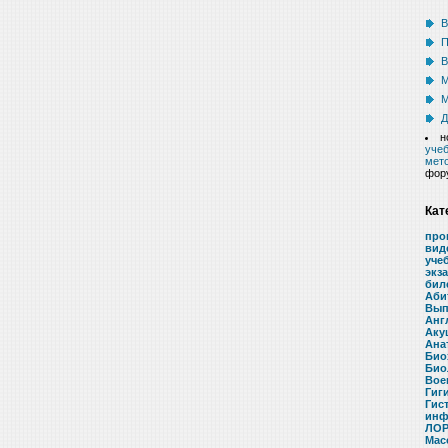
В
П
В
М
М
Д
н
учеб
мето
фор
Кат
про
вид
уче
экз
бил
Аби
Вып
Анг
Аку
Ана
Био
Био
Вое
Гиг
Гис
инф
ЛОР
Мас