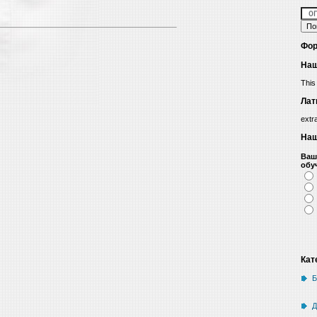
Фор
Наш
This
Лат
extr
Наш
Ваш
обу
Кат
Б
Д