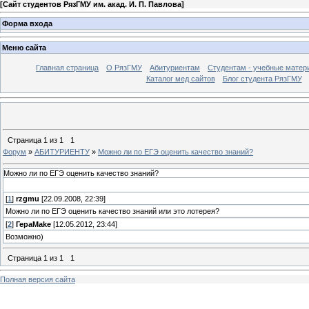
[
Сайт студентов РязГМУ им. акад. И. П. Павлова
]
Форма входа
Меню сайта
Главная страница
О РязГМУ
Абитуриентам
Студентам - учебные матер
Каталог мед сайтов
Блог студента РязГМУ
Страница
1
из
1
1
Форум
»
АБИТУРИЕНТУ
»
Можно ли по ЕГЭ оценить качество знаний?
Можно ли по ЕГЭ оценить качество знаний?
[
1
]
rzgmu
[22.09.2008, 22:39]
Можно ли по ЕГЭ оценить качество знаний или это лотерея?
[
2
]
ГераMake
[12.05.2012, 23:44]
Возможно)
Страница
1
из
1
1
Полная версия сайта