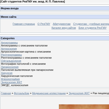
[
Сайт студентов РязГМУ им. акад. И. П. Павлова
]
Форма входа
Меню сайта
Главная страница
О РязГМУ
Абитуриентам
Студентам - учебные матер
Каталог мед сайтов
Блог студента РязГМУ
Categories
Ангиограммы
Ангиограммы с описанием патологии
Артроскопия
Артроскопическая картина с описанием
Рентгенограммы
Рентгенограммы с описанием патологии
Офтальмология
Фотографии патологий с описанием
Лапароскопия
Патология выявляемая при лапароскопии
Хирургия
Хирургическая патология
Флюорография
Эндоскопия ЖКТ
ЭФГДС, колоноскопия
Главная
»
Фотоальбом
»
Медицинские иллюстрации
»
Эндоскопия ЖКТ
» Рак пищевод