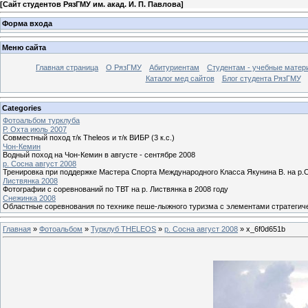
[
Сайт студентов РязГМУ им. акад. И. П. Павлова
]
Форма входа
Меню сайта
Главная страница
О РязГМУ
Абитуриентам
Студентам - учебные матер
Каталог мед сайтов
Блог студента РязГМУ
Categories
Фотоальбом турклуба
Р. Охта июль 2007
Совместный поход т/к Theleos и т/к ВИБР (3 к.с.)
Чон-Кемин
Водный поход на Чон-Кемин в августе - сентябре 2008
р. Сосна август 2008
Тренировка при поддержке Мастера Спорта Международного Класса Якунина В. на р.С
Листвянка 2008
Фотографии с соревнований по ТВТ на р. Листвянка в 2008 году
Снежинка 2008
Областные соревнования по технике пеше-лыжного туризма с элементами стратегич
Главная
»
Фотоальбом
»
Турклуб THELEOS
»
р. Сосна август 2008
» x_6f0d651b