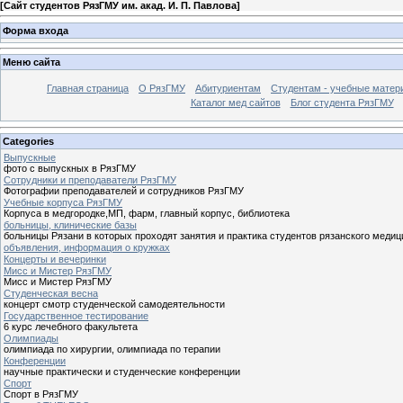
[
Сайт студентов РязГМУ им. акад. И. П. Павлова
]
Форма входа
Меню сайта
Главная страница
О РязГМУ
Абитуриентам
Студентам - учебные матер
Каталог мед сайтов
Блог студента РязГМУ
Categories
Выпускные
фото с выпускных в РязГМУ
Сотрудники и преподаватели РязГМУ
Фотографии преподавателей и сотрудников РязГМУ
Учебные корпуса РязГМУ
Корпуса в медгородке,МП, фарм, главный корпус, библиотека
больницы, клинические базы
больницы Рязани в которых проходят занятия и практика студентов рязанского медиц
объявления, информация о кружках
Концерты и вечеринки
Мисс и Мистер РязГМУ
Мисс и Мистер РязГМУ
Студенческая весна
концерт смотр студенческой самодеятельности
Государственное тестирование
6 курс лечебного факультета
Олимпиады
олимпиада по хирургии, олимпиада по терапии
Конференции
научные практически и студенческие конференции
Спорт
Спорт в РязГМУ