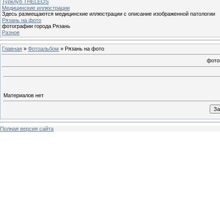
Турклуб THELEOS
Медицинские иллюстрации
Здесь размещаются медицинские иллюстрации с описание изображенной патологии
Рязань на фото
фотографии города Рязань
Разное
Главная
»
Фотоальбом
» Рязань на фото
фото
Материалов нет
Полная версия сайта