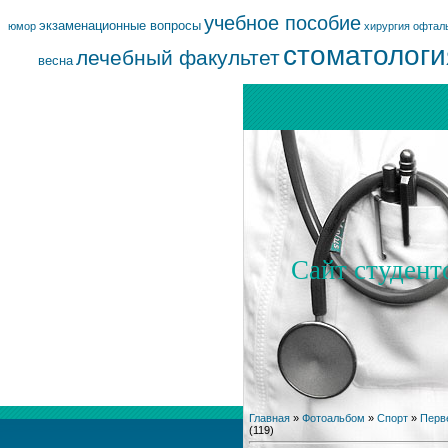
учебное пособие
экзаменационные вопросы
юмор
хирургия
офтал
стоматологи
лечебный факультет
весна
Сайт студент
Главная
»
Фотоальбом
»
Спорт
»
Перве
(119)