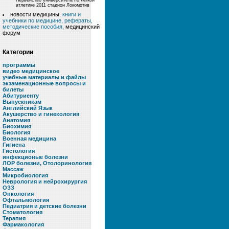
Первенство университета по легкой
атлетике 2011 стадион Локомотив
новости медицины,
книги и
учебники по медицине, рефераты,
методические пособия,
медицинский
форум
Категории
программы
видео медицинское
учебные материалы и файлы
экзаменационные вопросы и
билеты
Абитуриенту
Выпускникам
Английский Язык
Акушерство и гинекология
Анатомия
Биохимия
Биология
Военная медицина
Гигиена
Гистология
инфекционые болезни
ЛОР болезни, Отолоринология
Массаж
Микробиология
Неврология и нейрохирургия
ОЗЗ
Онкология
Офтальмология
Педиатрия и детские болезни
Стоматология
Терапия
Фармакология