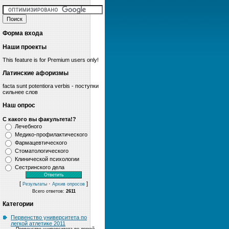
Форма входа
Наши проекты
This feature is for Premium users only!
Латинские афоризмы
facta sunt potentiora verbis - поступки
сильнее слов
Наш опрос
С какого вы факультета!?
Лечебного
Медико-профилактического
Фармацевтического
Стоматологического
Клинической психологии
Сестринского дела
[
·
]
Результаты
Архив опросов
Всего ответов:
2611
Категории
Первенство университета по
легкой атлетике 2011