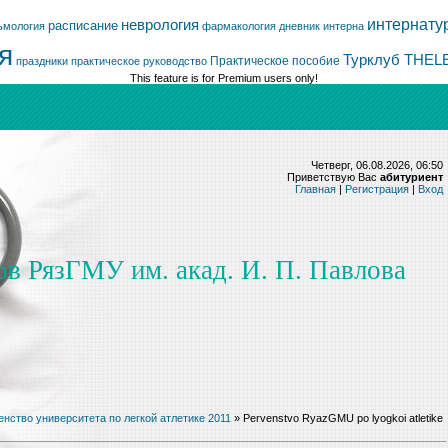
интернату
неврология
расписание
ьмология
фармакология
дневник интерна
я
Турклуб THEL
Практическое пособие
праздники
практическое руководство
This feature is for Premium users only!
Четверг, 06.08.2026, 06:50
Приветствую Вас
абитуриент
Главная
|
Регистрация
|
Вход
ов РязГМУ им. акад. И. П. Павлова
нство университета по легкой атлетике 2011
» Pervenstvo RyazGMU po lyogkoi atletike