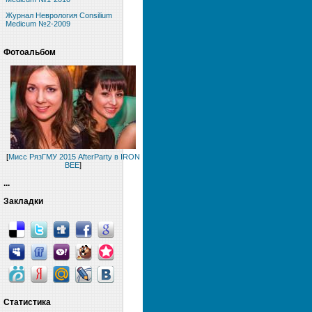
Журнал Неврология Consilium
Medicum №2-2009
Фотоальбом
[
Мисс РязГМУ 2015 AfterParty в IRON
BEE
]
...
Закладки
Статистика