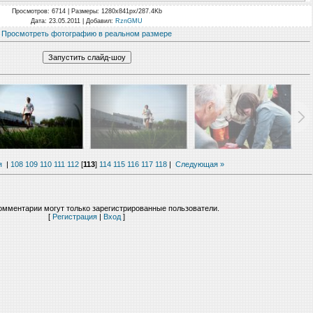
Просмотров
: 6714 |
Размеры
: 1280x841px/287.4Kb
Дата
: 23.05.2011 |
Добавил
:
RznGMU
Просмотреть фотографию в реальном размере
я
|
108
109
110
111
112
[
113
]
114
115
116
117
118
|
Следующая »
омментарии могут только зарегистрированные пользователи.
[
Регистрация
|
Вход
]