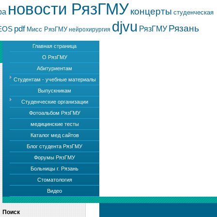
новости РязГМУ
концерты
ра
студенческая
djvu
Рязань
pdf
РязГМУ
EOS
Мисс РязГМУ
нейрохирургия
Главная страница
О РязГМУ
Абитуриентам
Студентам - учебные материалы
Выпускникам
Студенческие организации
Фотоальбом РязГМУ
медицинские тесты
Каталог мед сайтов
Блог студента РязГМУ
Форумы РязГМУ
Больницы г. Рязань
Стоматология
Видео
Поиск