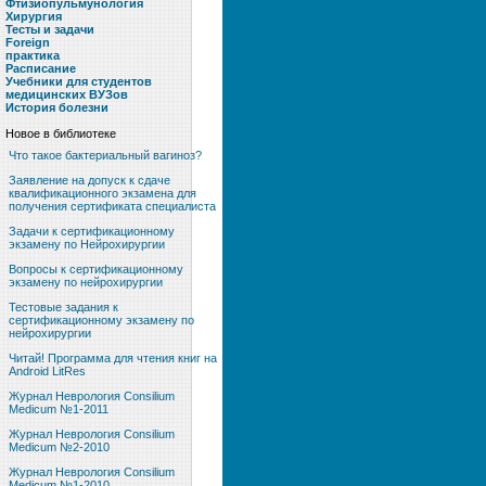
Фтизиопульмунология
Хирургия
Тесты и задачи
Foreign
практика
Расписание
Учебники для студентов
медицинских ВУЗов
История болезни
Новое в библиотеке
Что такое бактериальный вагиноз?
Заявление на допуск к сдаче
квалификационного экзамена для
получения сертификата специалиста
Задачи к сертификационному
экзамену по Нейрохирургии
Вопросы к сертификационному
экзамену по нейрохирургии
Тестовые задания к
сертификационному экзамену по
нейрохирургии
Читай! Программа для чтения книг на
Android LitRes
Журнал Неврология Consilium
Medicum №1-2011
Журнал Неврология Consilium
Medicum №2-2010
Журнал Неврология Consilium
Medicum №1-2010