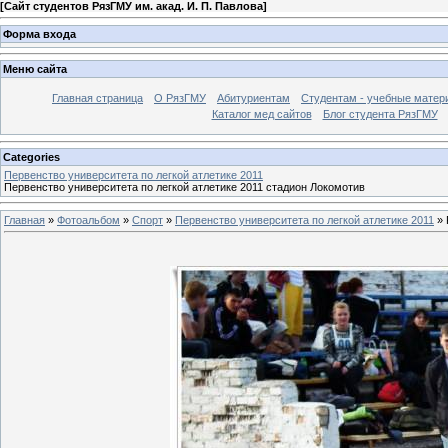
[
Сайт студентов РязГМУ им. акад. И. П. Павлова
]
Форма входа
Меню сайта
Главная страница
О РязГМУ
Абитуриентам
Студентам - учебные матер
Каталог мед сайтов
Блог студента РязГМУ
Categories
Первенство университета по легкой атлетике 2011
Первенство университета по легкой атлетике 2011 стадион Локомотив
Главная
»
Фотоальбом
»
Спорт
»
Первенство университета по легкой атлетике 2011
» 