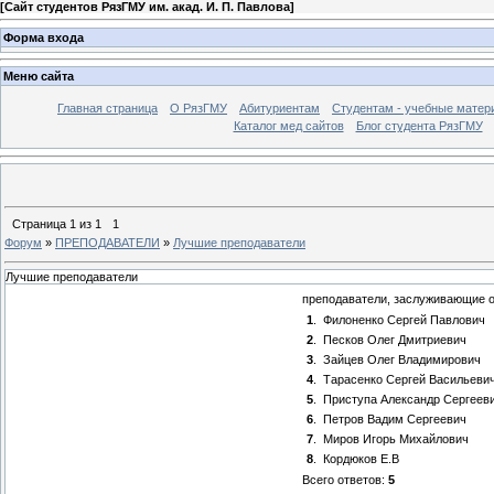
[
Сайт студентов РязГМУ им. акад. И. П. Павлова
]
Форма входа
Меню сайта
Главная страница
О РязГМУ
Абитуриентам
Студентам - учебные матер
Каталог мед сайтов
Блог студента РязГМУ
Страница
1
из
1
1
Форум
»
ПРЕПОДАВАТЕЛИ
»
Лучшие преподаватели
Лучшие преподаватели
преподаватели, заслуживающие о
1
.
Филоненко Сергей Павлович
2
.
Песков Олег Дмитриевич
3
.
Зайцев Олег Владимирович
4
.
Тарасенко Сергей Васильеви
5
.
Приступа Александр Сергеев
6
.
Петров Вадим Сергеевич
7
.
Миров Игорь Михайлович
8
.
Кордюков Е.В
Всего ответов:
5