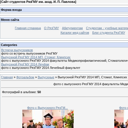
[
Сайт студентов РязГМУ им. акад. И. П. Павлова
]
Форма входа
Меню сайта
Главная страница
О РязГМУ
Абитуриентам
Студентам - учебные матер
Каталог мед сайтов
Блог студента РязГМУ
Categories
Встречи выпускников
фото со встречь выпускников РязГМУ
Выпускной РязГМУ 2014 МП, Стомат, Клинпсих
фото с выпускного РязГМУ 2014 факультеты Медикопрофилактический, Стоматологич
Выпускной РязГМУ 2014 Лечфак
фото с выпускного РязГМУ 2014 Лечебный факультет
Главная
»
Фотоальбом
»
Выпускные
» Выпускной РязГМУ 2014 МП, Стомат, Клинпсих
фото с выпускного РязГМУ 2014 факультеты Меди
Фотографий в альбоме
:
50
Фото с Выпускного РязГМ...
Фото 