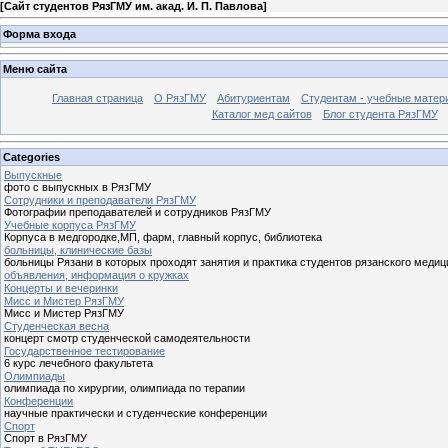
[
Сайт студентов РязГМУ им. акад. И. П. Павлова
]
Форма входа
Меню сайта
Главная страница
О РязГМУ
Абитуриентам
Студентам - учебные матер
Каталог мед сайтов
Блог студента РязГМУ
Categories
Выпускные
фото с выпускных в РязГМУ
Сотрудники и преподаватели РязГМУ
Фотографии преподавателей и сотрудников РязГМУ
Учебные корпуса РязГМУ
Корпуса в медгородке,МП, фарм, главный корпус, библиотека
больницы, клинические базы
больницы Рязани в которых проходят занятия и практика студентов рязанского медиц
объявления, информация о кружках
Концерты и вечеринки
Мисс и Мистер РязГМУ
Мисс и Мистер РязГМУ
Студенческая весна
концерт смотр студенческой самодеятельности
Государственное тестирование
6 курс лечебного факультета
Олимпиады
олимпиада по хирургии, олимпиада по терапии
Конференции
научные практически и студенческие конференции
Спорт
Спорт в РязГМУ