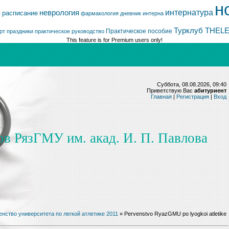
н
интернатура
неврология
расписание
я
фармакология
дневник интерна
Турклуб THEL
Практическое пособие
рт
праздники
практическое руководство
This feature is for Premium users only!
Суббота, 08.08.2026, 09:40
Приветствую Вас
абитуриент
Главная
|
Регистрация
|
Вход
ов РязГМУ им. акад. И. П. Павлова
нство университета по легкой атлетике 2011
» Pervenstvo RyazGMU po lyogkoi atletike