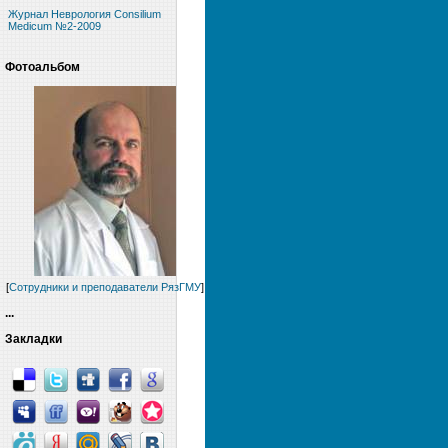
Журнал Неврология Consilium
Medicum №2-2009
Фотоальбом
[
Сотрудники и преподаватели РязГМУ
]
...
Закладки