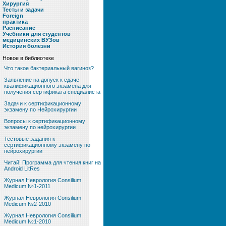
Хирургия
Тесты и задачи
Foreign
практика
Расписание
Учебники для студентов
медицинских ВУЗов
История болезни
Новое в библиотеке
Что такое бактериальный вагиноз?
Заявление на допуск к сдаче
квалификационного экзамена для
получения сертификата специалиста
Задачи к сертификационному
экзамену по Нейрохирургии
Вопросы к сертификационному
экзамену по нейрохирургии
Тестовые задания к
сертификационному экзамену по
нейрохирургии
Читай! Программа для чтения книг на
Android LitRes
Журнал Неврология Consilium
Medicum №1-2011
Журнал Неврология Consilium
Medicum №2-2010
Журнал Неврология Consilium
Medicum №1-2010