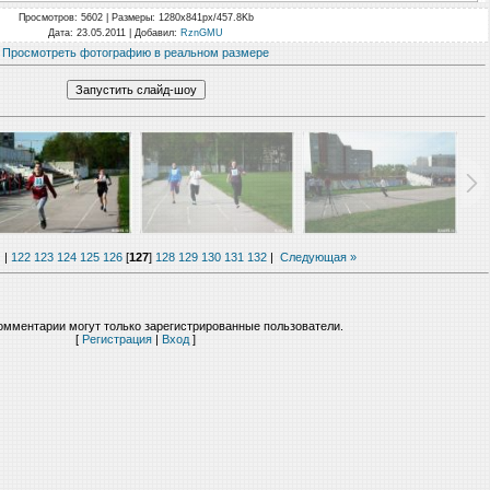
Просмотров
: 5602 |
Размеры
: 1280x841px/457.8Kb
Дата
: 23.05.2011 |
Добавил
:
RznGMU
Просмотреть фотографию в реальном размере
|
122
123
124
125
126
[
127
]
128
129
130
131
132
|
Следующая »
омментарии могут только зарегистрированные пользователи.
[
Регистрация
|
Вход
]