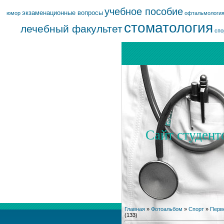
учебное пособие
экзаменационные вопросы
юмор
офтальмологи
стоматология
лечебный факультет
спо
Сайт студент
Главная
»
Фотоальбом
»
Спорт
»
Перве
(133)