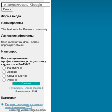
Форма входа
Наши проекты
This feature is for Premium users only!
Латинские афоризмы
fraus meretur fraudem - обман
порождает обман
Наш опрос
Как вы оцениваете
профессиональную подготовку
студентов в РязГМУ?
На отлично
Хорошо
Средненько так
Ужасно
[
·
]
Результаты
Архив опросов
Всего ответов:
1283
Категории
Первенство университета по
легкой атлетике 2011
Первенство университета по легкой