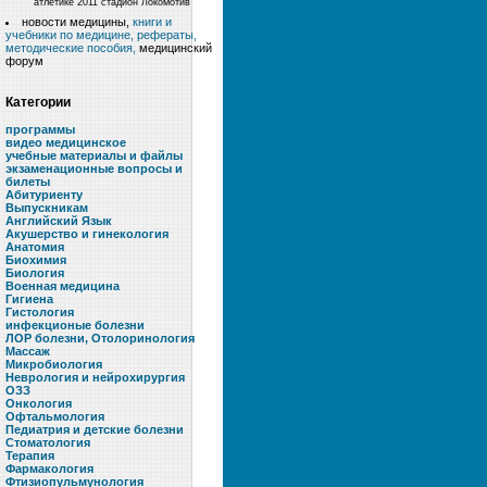
атлетике 2011 стадион Локомотив
новости медицины,
книги и
учебники по медицине, рефераты,
методические пособия,
медицинский
форум
Категории
программы
видео медицинское
учебные материалы и файлы
экзаменационные вопросы и
билеты
Абитуриенту
Выпускникам
Английский Язык
Акушерство и гинекология
Анатомия
Биохимия
Биология
Военная медицина
Гигиена
Гистология
инфекционые болезни
ЛОР болезни, Отолоринология
Массаж
Микробиология
Неврология и нейрохирургия
ОЗЗ
Онкология
Офтальмология
Педиатрия и детские болезни
Стоматология
Терапия
Фармакология
Фтизиопульмунология