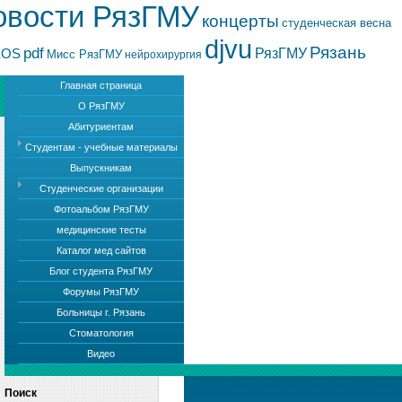
овости РязГМУ
концерты
студенческая весна
djvu
Рязань
pdf
РязГМУ
EOS
Мисс РязГМУ
нейрохирургия
Главная страница
О РязГМУ
Абитуриентам
Студентам - учебные материалы
Выпускникам
Студенческие организации
Фотоальбом РязГМУ
медицинские тесты
Каталог мед сайтов
Блог студента РязГМУ
Форумы РязГМУ
Больницы г. Рязань
Стоматология
Видео
Поиск