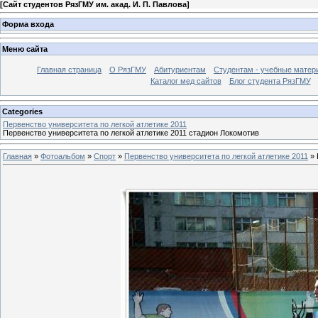
[
Сайт студентов РязГМУ им. акад. И. П. Павлова
]
Форма входа
Меню сайта
Главная страница
О РязГМУ
Абитуриентам
Студентам - учебные матер
Каталог мед сайтов
Блог студента РязГМУ
Categories
Первенство университета по легкой атлетике 2011
Первенство университета по легкой атлетике 2011 стадион Локомотив
Главная
»
Фотоальбом
»
Спорт
»
Первенство университета по легкой атлетике 2011
» 