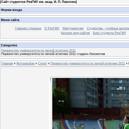
[
Сайт студентов РязГМУ им. акад. И. П. Павлова
]
Форма входа
Меню сайта
Главная страница
О РязГМУ
Абитуриентам
Студентам - учебные матер
Каталог мед сайтов
Блог студента РязГМУ
Categories
Первенство университета по легкой атлетике 2011
Первенство университета по легкой атлетике 2011 стадион Локомотив
Главная
»
Фотоальбом
»
Спорт
»
Первенство университета по легкой атлетике 2011
» 