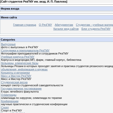
[
Сайт студентов РязГМУ им. акад. И. П. Павлова
]
Форма входа
Меню сайта
Главная страница
О РязГМУ
Абитуриентам
Студентам - учебные матер
Каталог мед сайтов
Блог студента РязГМУ
Categories
Выпускные
фото с выпускных в РязГМУ
Сотрудники и преподаватели РязГМУ
Фотографии преподавателей и сотрудников РязГМУ
Учебные корпуса РязГМУ
Корпуса в медгородке,МП, фарм, главный корпус, библиотека
больницы, клинические базы
больницы Рязани в которых проходят занятия и практика студентов рязанского медиц
объявления, информация о кружках
Концерты и вечеринки
Мисс и Мистер РязГМУ
Мисс и Мистер РязГМУ
Студенческая весна
концерт смотр студенческой самодеятельности
Государственное тестирование
6 курс лечебного факультета
Олимпиады
олимпиада по хирургии, олимпиада по терапии
Конференции
научные практически и студенческие конференции
Спорт
Спорт в РязГМУ