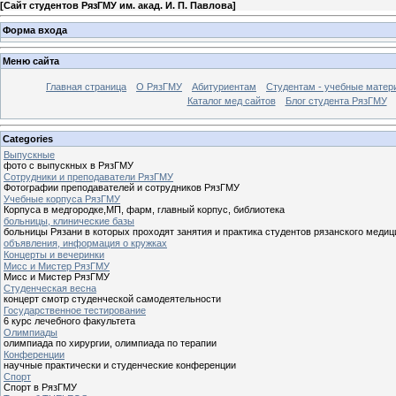
[
Сайт студентов РязГМУ им. акад. И. П. Павлова
]
Форма входа
Меню сайта
Главная страница
О РязГМУ
Абитуриентам
Студентам - учебные матер
Каталог мед сайтов
Блог студента РязГМУ
Categories
Выпускные
фото с выпускных в РязГМУ
Сотрудники и преподаватели РязГМУ
Фотографии преподавателей и сотрудников РязГМУ
Учебные корпуса РязГМУ
Корпуса в медгородке,МП, фарм, главный корпус, библиотека
больницы, клинические базы
больницы Рязани в которых проходят занятия и практика студентов рязанского медиц
объявления, информация о кружках
Концерты и вечеринки
Мисс и Мистер РязГМУ
Мисс и Мистер РязГМУ
Студенческая весна
концерт смотр студенческой самодеятельности
Государственное тестирование
6 курс лечебного факультета
Олимпиады
олимпиада по хирургии, олимпиада по терапии
Конференции
научные практически и студенческие конференции
Спорт
Спорт в РязГМУ