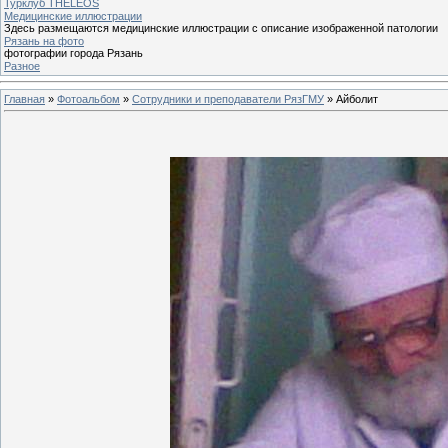
Турклуб THELEOS
Медицинские иллюстрации
Здесь размещаются медицинские иллюстрации с описание изображенной патологии
Рязань на фото
фотографии города Рязань
Разное
Главная
»
Фотоальбом
»
Сотрудники и преподаватели РязГМУ
» Айболит