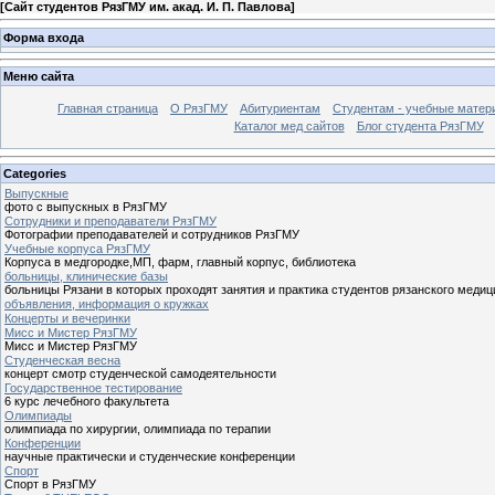
[
Сайт студентов РязГМУ им. акад. И. П. Павлова
]
Форма входа
Меню сайта
Главная страница
О РязГМУ
Абитуриентам
Студентам - учебные матер
Каталог мед сайтов
Блог студента РязГМУ
Categories
Выпускные
фото с выпускных в РязГМУ
Сотрудники и преподаватели РязГМУ
Фотографии преподавателей и сотрудников РязГМУ
Учебные корпуса РязГМУ
Корпуса в медгородке,МП, фарм, главный корпус, библиотека
больницы, клинические базы
больницы Рязани в которых проходят занятия и практика студентов рязанского медиц
объявления, информация о кружках
Концерты и вечеринки
Мисс и Мистер РязГМУ
Мисс и Мистер РязГМУ
Студенческая весна
концерт смотр студенческой самодеятельности
Государственное тестирование
6 курс лечебного факультета
Олимпиады
олимпиада по хирургии, олимпиада по терапии
Конференции
научные практически и студенческие конференции
Спорт
Спорт в РязГМУ