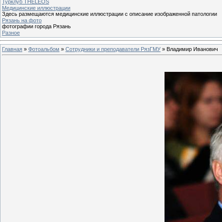
Турклуб THELEOS
Медицинские иллюстрации
Здесь размещаются медицинские иллюстрации с описание изображенной патологии
Рязань на фото
фотографии города Рязань
Разное
Главная
»
Фотоальбом
»
Сотрудники и преподаватели РязГМУ
» Владимир Иванович