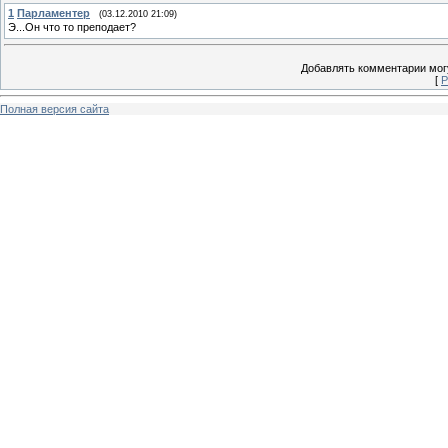
1
Парламентер
(03.12.2010 21:09)
Э...Он что то преподает?
Добавлять комментарии могу
[
Р
Полная версия сайта