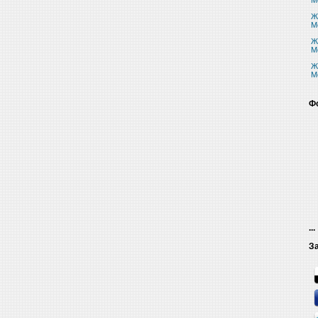
M
Ж
M
Ж
M
Ж
M
Ф
...
З