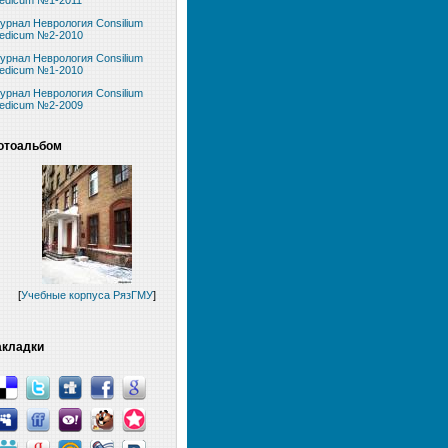
edicum №1-2011
урнал Неврология Consilium
edicum №2-2010
урнал Неврология Consilium
edicum №1-2010
урнал Неврология Consilium
edicum №2-2009
отоальбом
[
Учебные корпуса РязГМУ
]
акладки