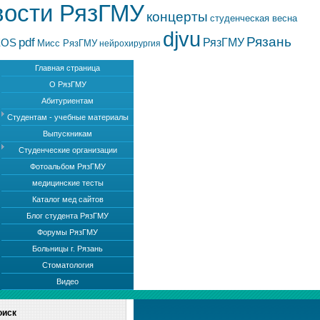
вости РязГМУ
концерты
студенческая весна
djvu
Рязань
pdf
РязГМУ
EOS
Мисс РязГМУ
нейрохирургия
Главная страница
О РязГМУ
Абитуриентам
Студентам - учебные материалы
Выпускникам
Студенческие организации
Фотоальбом РязГМУ
медицинские тесты
Каталог мед сайтов
Блог студента РязГМУ
Форумы РязГМУ
Больницы г. Рязань
Стоматология
Видео
оиск