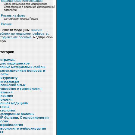
Медицинские иллюстрации
Здесь размещаются медицинские
иллюстрации с описание изображенной
патологии
Рязань на фото
фотографии города Рязань
Разное
новости медицины,
книги и
ебники по медицине, рефераты,
тодические пособия,
медицинский
орум
атегории
рограммы
идео медицинское
чебные материалы и файлы
кзаменационные вопросы и
илеты
итуриенту
ыпускникам
нглийский Язык
ушерство и гинекология
натомия
иохимия
иология
оенная медицина
гиена
стология
нфекционые болезни
Р болезни, Отолоринология
ассаж
икробиология
врология и нейрохирургия
ЗЗ