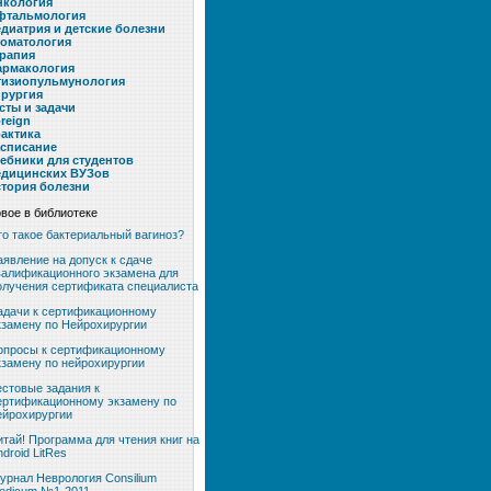
нкология
фтальмология
диатрия и детские болезни
оматология
рапия
армакология
тизиопульмунология
рургия
сты и задачи
reign
актика
списание
ебники для студентов
едицинских ВУЗов
тория болезни
вое в библиотеке
то такое бактериальный вагиноз?
аявление на допуск к сдаче
валификационного экзамена для
олучения сертификата специалиста
адачи к сертификационному
кзамену по Нейрохирургии
опросы к сертификационному
кзамену по нейрохирургии
естовые задания к
ертификационному экзамену по
ейрохирургии
итай! Программа для чтения книг на
ndroid LitRes
урнал Неврология Consilium