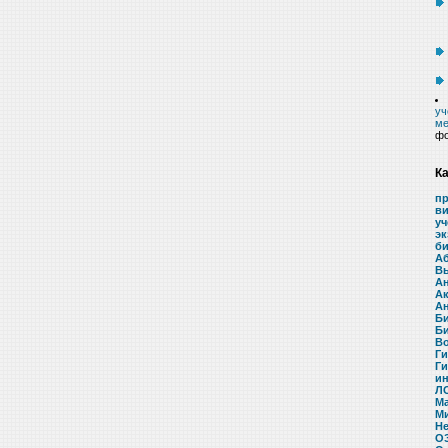
уч
ме
ф
К
п
в
у
э
б
Аб
В
А
Ак
А
Б
Б
В
Ги
Ги
и
ЛО
М
М
Не
О