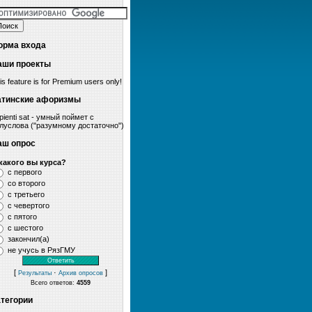
орма входа
аши проекты
is feature is for Premium users only!
атинские афоризмы
pienti sat - умный поймет с
луслова ("разумному достаточно")
аш опрос
какого вы курса?
с первого
со второго
с третьего
с чевертого
с пятого
с шестого
закончил(а)
не учусь в РязГМУ
[
·
]
Результаты
Архив опросов
Всего ответов:
4559
атегории