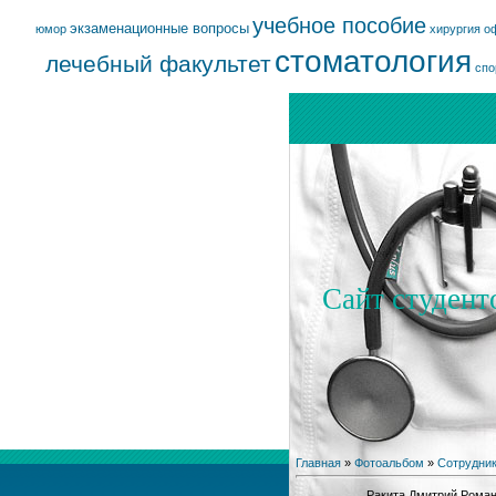
учебное пособие
экзаменационные вопросы
юмор
хирургия
о
стоматология
лечебный факультет
спо
Сайт студент
Главная
»
Фотоальбом
»
Сотрудник
Ракита Дмитрий Роман