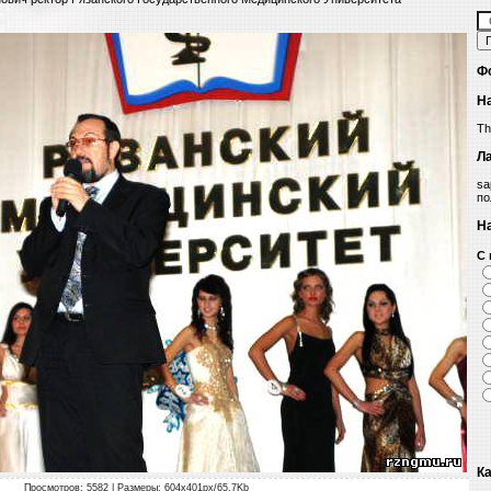
Ф
Н
Th
Л
sa
по
Н
С 
К
Просмотров
: 5582 |
Размеры
: 604x401px/65.7Kb