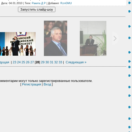
Дата
: 04.01.2010 |
Теги
:
Ракита Д Р
|
Добавил
:
RznGMU
дущая
|
23
24
25
26
27
[
28
]
29
30
31
32
33
|
Следующая »
омментарии могут только зарегистрированные пользователи.
[
Регистрация
|
Вход
]