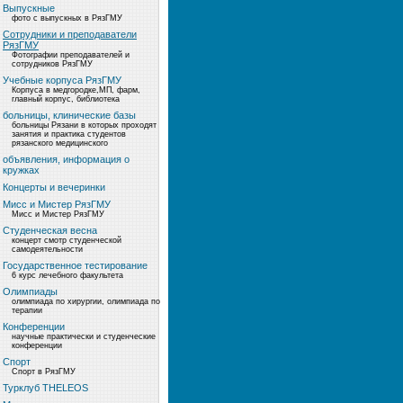
Выпускные
фото с выпускных в РязГМУ
Сотрудники и преподаватели
РязГМУ
Фотографии преподавателей и
сотрудников РязГМУ
Учебные корпуса РязГМУ
Корпуса в медгородке,МП, фарм,
главный корпус, библиотека
больницы, клинические базы
больницы Рязани в которых проходят
занятия и практика студентов
рязанского медицинского
объявления, информация о
кружках
Концерты и вечеринки
Мисс и Мистер РязГМУ
Мисс и Мистер РязГМУ
Студенческая весна
концерт смотр студенческой
самодеятельности
Государственное тестирование
6 курс лечебного факультета
Олимпиады
олимпиада по хирургии, олимпиада по
терапии
Конференции
научные практически и студенческие
конференции
Спорт
Спорт в РязГМУ
Турклуб THELEOS