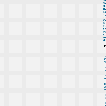
О
О
Пе
Ст
Те
Ф
Ф
Хи
Те
Fo
пр
Ра
Уч
м
Ис
Но
Ч
З
к
п
З
э
В
э
Т
с
н
Ч
A
Ж