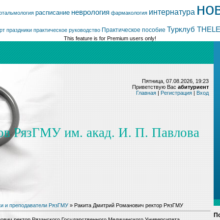
но
интернатура
неврология
расписание
фтальмология
фармакология
Турклуб THEL
Практическое пособие
рт
праздники
практическое руководство
This feature is for Premium users only!
Пятница, 07.08.2026, 19:23
Приветствую Вас
абитуриент
Главная
|
Регистрация
|
Вход
ов РязГМУ им. акад. И. П. Павлова
и и преподаватели РязГМУ
» Ракита Дмитрий Романович ректор РязГМУ
П
ович ректор Рязанского Государственного Медицинского Университета