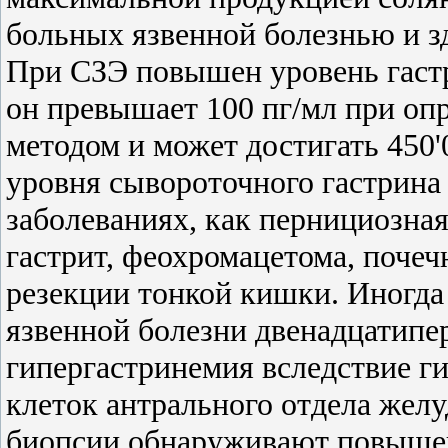
больных язвенной болезнью и з
При СЗЭ повышен уровень гаст
он превышает 100 пг/мл при о
методом и может достигать 450'
уровня сывороточного гастрина
заболеваниях, как пернициозна
гастрит, феохромацетома, почеч
резекции тонкой кишки. Иногда 
язвенной болезни двенадцатипе
гипергастринемия вследствие г
клеток антрального отдела желу
биопсии обнаруживают повышен