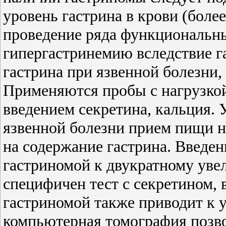
уровень гастрина в крови (боле
проведение ряда функциональны
гипергастринемию вследствие г
гастрина при язвенной болезни, 
Применяются пробы с нагрузко
введением секретина, кальция. 
язвенной болезни прием пищи 
на содержание гастрина. Введе
гастриномой к двукратному уве
специфичен тест с секретином, 
гастриномой также приводит к 
компьютерная томография позв