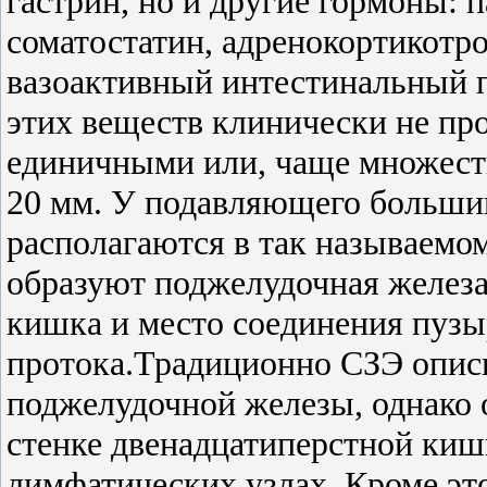
гастрин, но и другие гормоны: 
соматостатин, адренокортикотр
вазоактивный интестинальный п
этих веществ клинически не пр
единичными или, чаще множеств
20 мм. У подавляющего больши
располагаются в так называемом
образуют поджелудочная железа 
кишка и место соединения пузы
протока
.
Традиционно СЗЭ опис
поджелудочной железы, однако о
стенке двенадцатиперстной киш
лимфатических узлах. Кроме это