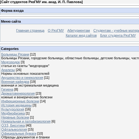
[
Сайт студентов РязГМУ им. акад. И. П. Павлова
]
Форма входа
Меню сайта
Главная страница
О РязГМУ
Абитуриентам
Студентам - учебные матер
Каталог мед сайтов
Блог студента РязГМУ
Categories
Больницы Рязани
[12]
Больницы Рязани, городские больницы, областные больницы, детские больницы, част
Медгородок
[3]
статьи из газеты "медгородок"
Анализы
[26]
Нормы основных показателей
Акушерство и гинекология
[11]
Военная кафедра
[19]
военная и экстремальная медицина
Гигиена
[8]
Дерматовенерология
[23]
кожные и венерические болезни
Инфекционные болезни
[14]
История медицины
[3]
Культурология
[16]
Медбиофизика
[1]
Нервные болезни
[1]
Нормальная и патофизиология
[6]
ОЗЗ, Биоэтика
[40]
Офтальмология
[15]
Официальные бумаги
[10]
Образцы документов и бланки