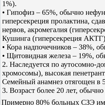
1%).
• Гипофиз – 65%, обычно нефу
гиперсекреция пролактина, сда
нервов, акромегалия (гиперсекр
Кушинга (гиперсекреция АКТГ)
• Кора надпочечников – 38%, 
• Щитовидная железа – 19%, о
2. Наследуется по аутосомно-д
хромосомы), высокая пенетрант
Семейный анамнез отягощен в 5
3. Возраст более 20 лет, обычно 
Примерно 80% больных СЗЭ име