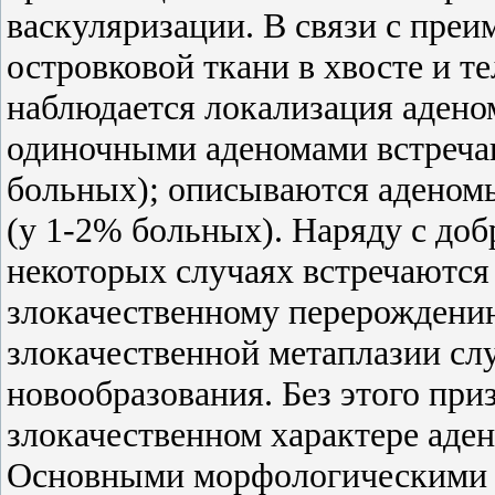
васкуляризации. В связи с пре
островковой ткани в хвосте и т
наблюдается локализация аденом
одиночными аденомами встреча
больных); описываются аденомы
(у 1-2% больных). Наряду с до
некоторых случаях встречаются
злокачественному перерождени
злокачественной метаплазии сл
новообразования. Без этого при
злокачественном характере аде
Основными морфологическими 