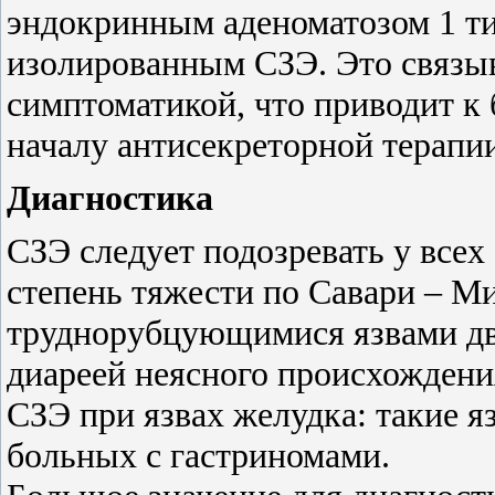
эндокринным аденоматозом 1 ти
изолированным СЗЭ. Это связыв
симптоматикой, что приводит к 
началу антисекреторной терапии
Диагностика
СЗЭ следует подозревать у всех
степень тяжести по Савари – Мил
труднорубцующимися язвами дв
диареей неясного происхождени
СЗЭ при язвах желудка: такие 
больных с гастриномами.