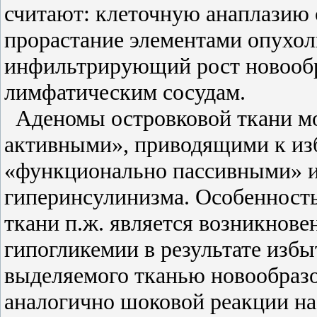
считают: клеточную анаплазию
прорастание элементами опухол
инфильтрирующий рост новообр
лимфатическим сосудам.
Аденомы островковой ткани м
активными», приводящими к из
«функционально пассивными» и
гиперинсулинизма. Особенност
ткани п.ж. является возникнов
гипогликемии в результате избы
выделяемого тканью новообразо
аналогично шоковой реакции на