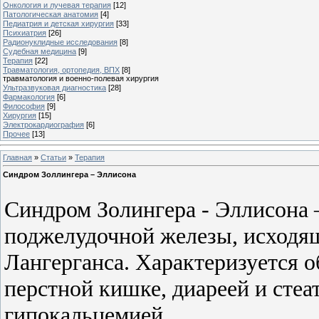
Онкология и лучевая терапия
[12]
Патологическая анатомия
[4]
Педиатрия и детская хирургия
[33]
Психиатрия
[26]
Радионуклидные исследования
[8]
Судебная медицина
[9]
Терапия
[22]
Травматология, ортопедия, ВПХ
[8]
травматология и военно-полевая хирургия
Ультразвуковая диагностика
[28]
Фармакология
[6]
Философия
[9]
Хирургия
[15]
Электрокардиография
[6]
Прочее
[13]
Главная
»
Статьи
»
Терапия
Синдром Золлингера – Эллисона
Синдром Золингера - Эллисона
поджелудочной железы, исходя
Лангерганса. Характеризуется о
перстной кишке, диареей и сте
гипокальцемией.