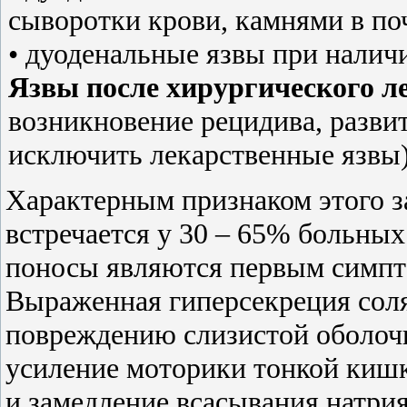
сыворотки крови, камнями в по
• дуоденальные язвы при налич
Язвы после хирургического л
возникновение рецидива, разви
исключить лекарственные язвы)
Характерным признаком этого за
встречается у 30 – 65% больных
поносы являются первым симпто
Выраженная гиперсекреция сол
повреждению слизистой оболоч
усиление моторики тонкой киш
и замедление всасывания натри