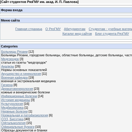
[
Сайт студентов РязГМУ им. акад. И. П. Павлова
]
Форма входа
Меню сайта
Главная страница
О РязГМУ
Абитуриентам
Студентам - учебные матер
Каталог мед сайтов
Блог студента РязГМУ
Categories
Больницы Рязани
[12]
Больницы Рязани, городские больницы, областные больницы, детские больницы, част
Медгородок
[3]
статьи из газеты "медгородок"
Анализы
[26]
Нормы основных показателей
Акушерство и гинекология
[11]
Военная кафедра
[19]
военная и экстремальная медицина
Гигиена
[8]
Дерматовенерология
[23]
кожные и венерические болезни
Инфекционные болезни
[14]
История медицины
[3]
Культурология
[16]
Медбиофизика
[1]
Нервные болезни
[1]
Нормальная и патофизиология
[6]
ОЗЗ, Биоэтика
[40]
Офтальмология
[15]
Официальные бумаги
[10]
Образцы документов и бланки