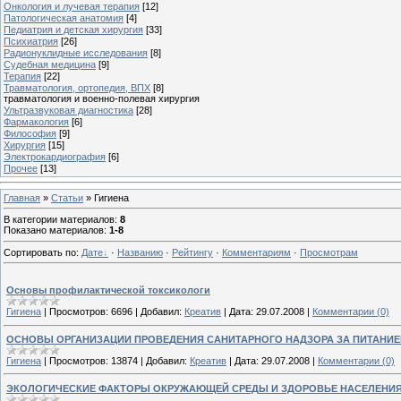
Онкология и лучевая терапия
[12]
Патологическая анатомия
[4]
Педиатрия и детская хирургия
[33]
Психиатрия
[26]
Радионуклидные исследования
[8]
Судебная медицина
[9]
Терапия
[22]
Травматология, ортопедия, ВПХ
[8]
травматология и военно-полевая хирургия
Ультразвуковая диагностика
[28]
Фармакология
[6]
Философия
[9]
Хирургия
[15]
Электрокардиография
[6]
Прочее
[13]
Главная
»
Статьи
» Гигиена
В категории материалов
:
8
Показано материалов
:
1-8
Сортировать по
:
Дате
·
Названию
·
Рейтингу
·
Комментариям
·
Просмотрам
Основы профилактической токсикологи
Гигиена
|
Просмотров:
6696
|
Добавил:
Креатив
|
Дата:
29.07.2008
|
Комментарии (0)
ОСНОВЫ ОРГАНИЗАЦИИ ПРОВЕДЕНИЯ САНИТАРНОГО НАДЗОРА ЗА ПИТАНИЕ
Гигиена
|
Просмотров:
13874
|
Добавил:
Креатив
|
Дата:
29.07.2008
|
Комментарии (0)
ЭКОЛОГИЧЕСКИЕ ФАКТОРЫ ОКРУЖАЮЩЕЙ СРЕДЫ И ЗДОРОВЬЕ НАСЕЛЕНИЯ