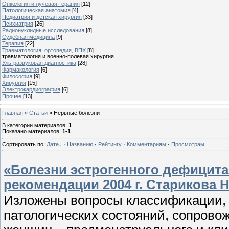
Онкология и лучевая терапия
[12]
Патологическая анатомия
[4]
Педиатрия и детская хирургия
[33]
Психиатрия
[26]
Радионуклидные исследования
[8]
Судебная медицина
[9]
Терапия
[22]
Травматология, ортопедия, ВПХ
[8]
травматология и военно-полевая хирургия
Ультразвуковая диагностика
[28]
Фармакология
[6]
Философия
[9]
Хирургия
[15]
Электрокардиография
[6]
Прочее
[13]
Главная
»
Статьи
» Нервные болезни
В категории материалов
:
1
Показано материалов
:
1-1
Сортировать по
:
Дате
·
Названию
·
Рейтингу
·
Комментариям
·
Просмотрам
«Болезни эстрогенного дефицита»
рекомендации 2004 г. Старикова Н
Изложены вопросы классификации, 
патологических состояний, сопров