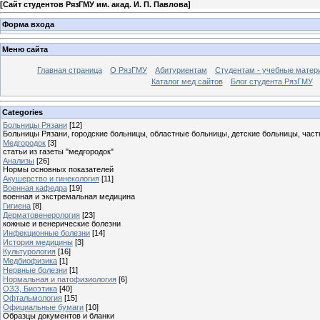
[
Сайт студентов РязГМУ им. акад. И. П. Павлова
]
Форма входа
Меню сайта
Главная страница
О РязГМУ
Абитуриентам
Студентам - учебные матер
Каталог мед сайтов
Блог студента РязГМУ
Categories
Больницы Рязани
[12]
Больницы Рязани, городские больницы, областные больницы, детские больницы, част
Медгородок
[3]
статьи из газеты "медгородок"
Анализы
[26]
Нормы основных показателей
Акушерство и гинекология
[11]
Военная кафедра
[19]
военная и экстремальная медицина
Гигиена
[8]
Дерматовенерология
[23]
кожные и венерические болезни
Инфекционные болезни
[14]
История медицины
[3]
Культурология
[16]
Медбиофизика
[1]
Нервные болезни
[1]
Нормальная и патофизиология
[6]
ОЗЗ, Биоэтика
[40]
Офтальмология
[15]
Официальные бумаги
[10]
Образцы документов и бланки