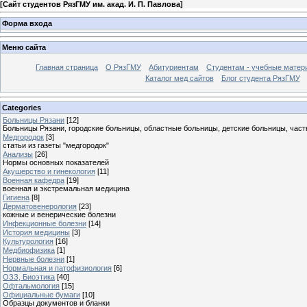
[
Сайт студентов РязГМУ им. акад. И. П. Павлова
]
Форма входа
Меню сайта
Главная страница
О РязГМУ
Абитуриентам
Студентам - учебные матер
Каталог мед сайтов
Блог студента РязГМУ
Categories
Больницы Рязани
[12]
Больницы Рязани, городские больницы, областные больницы, детские больницы, част
Медгородок
[3]
статьи из газеты "медгородок"
Анализы
[26]
Нормы основных показателей
Акушерство и гинекология
[11]
Военная кафедра
[19]
военная и экстремальная медицина
Гигиена
[8]
Дерматовенерология
[23]
кожные и венерические болезни
Инфекционные болезни
[14]
История медицины
[3]
Культурология
[16]
Медбиофизика
[1]
Нервные болезни
[1]
Нормальная и патофизиология
[6]
ОЗЗ, Биоэтика
[40]
Офтальмология
[15]
Официальные бумаги
[10]
Образцы документов и бланки