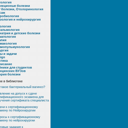
тология
екционые болезни
 болезни, Отолоринология
саж
робиология
рология и нейрохирургия
ология
альмология
иатрия и детские болезни
матология
апия
макология
зиопульмунология
ургия
ты и задачи
eign
ктика
писание
бники для студентов
ицинских ВУЗов
ория болезни
е в библиотеке
 такое бактериальный вагиноз?
вление на допуск к сдаче
лификационного экзамена для
учения сертификата специалиста
ачи к сертификационному
амену по Нейрохирургии
росы к сертификационному
амену по нейрохирургии
товые задания к