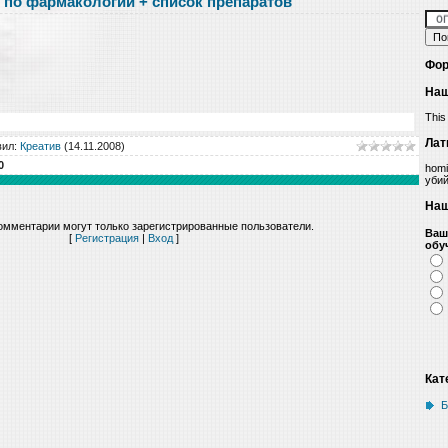
 по фармакологии + список препаратов
Фор
Наш
This
Лат
вил
:
Креатив
(14.11.2008)
0
homi
уби
Наш
омментарии могут только зарегистрированные пользователи.
Ваш
[
Регистрация
|
Вход
]
обу
Кат
Б