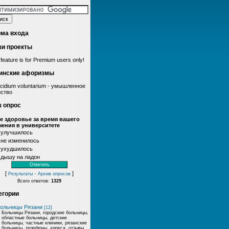
ма входа
и проекты
 feature is for Premium users only!
инские афоризмы
cidium voluntarium - умышленное
йство
 опрос
е здоровье за время вашего
чения в университете
улучшилось
не изменилось
ухудшилось
дышу на ладон
[
·
]
Результаты
Архив опросов
Всего ответов:
1329
егории
ольницы Рязани
[12]
Больницы Рязани, городские больницы,
областные больницы, детские
больницы, частные клиники, рязанские
больницы, телефоны, адреса, отзывы