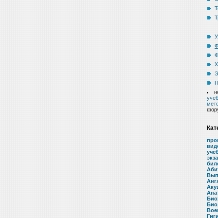
Т
Т
У
Ф
Ф
Х
Э
П
н
учеб
мето
фор
Кат
про
вид
уче
экз
бил
Аби
Вып
Анг
Аку
Ана
Био
Био
Вое
Гиг