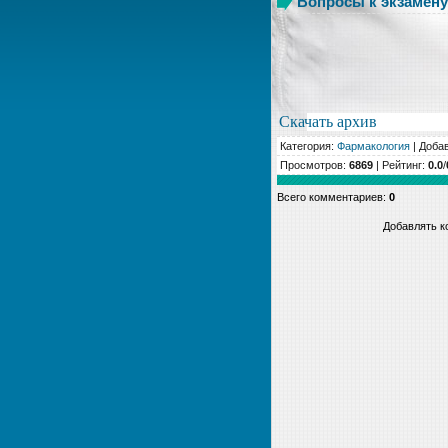
Вопросы к экзамену
Скачать архив
Категория
:
Фармакология
|
Доба
Просмотров
:
6869
|
Рейтинг
:
0.0
/
Всего комментариев
:
0
Добавлять к