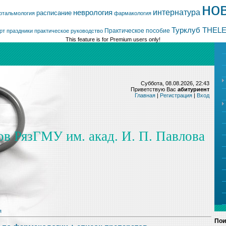
но
интернатура
неврология
расписание
фтальмология
фармакология
Турклуб THEL
Практическое пособие
рт
праздники
практическое руководство
This feature is for Premium users only!
Суббота, 08.08.2026, 22:43
Приветствую Вас
абитуриент
Главная
|
Регистрация
|
Вход
ов РязГМУ им. акад. И. П. Павлова
я
Пои