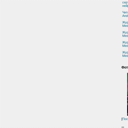
сер
ней
Чит
And
Жур
Med
Жур
Med
Жур
Med
Жур
Med
Фот
[
Пос
...