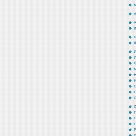
М
А
А
В
Г
Д
И
И
К
М
Н
Н
О
О
О
О
П
П
П
Р
С