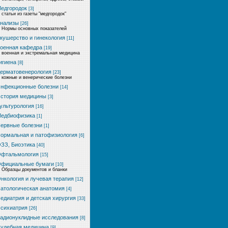
едгородок
[3]
статьи из газеты "медгородок"
нализы
[26]
Нормы основных показателей
кушерство и гинекология
[11]
оенная кафедра
[19]
военная и экстремальная медицина
игиена
[8]
ерматовенерология
[23]
кожные и венерические болезни
нфекционные болезни
[14]
стория медицины
[3]
ультурология
[16]
едбиофизика
[1]
ервные болезни
[1]
ормальная и патофизиология
[6]
ЗЗ, Биоэтика
[40]
фтальмология
[15]
фициальные бумаги
[10]
Образцы документов и бланки
нкология и лучевая терапия
[12]
атологическая анатомия
[4]
едиатрия и детская хирургия
[33]
сихиатрия
[26]
адионуклидные исследования
[8]
удебная медицина
[9]