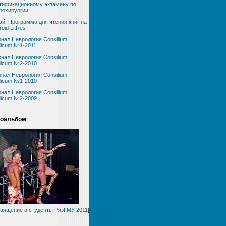
тификационному экзамену по
рохирургии
ай! Программа для чтения книг на
roid LitRes
нал Неврология Consilium
icum №1-2011
нал Неврология Consilium
icum №2-2010
нал Неврология Consilium
icum №1-2010
нал Неврология Consilium
icum №2-2009
оальбом
вящение в студенты РязГМУ 2011
]