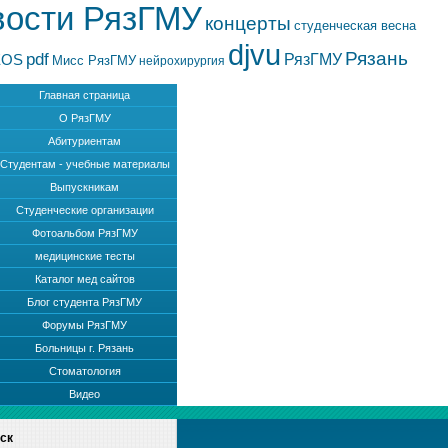
вости РязГМУ
концерты
студенческая весна
djvu
Рязань
pdf
РязГМУ
EOS
Мисс РязГМУ
нейрохирургия
Главная страница
О РязГМУ
Абитуриентам
Студентам - учебные материалы
Выпускникам
Студенческие организации
Фотоальбом РязГМУ
медицинские тесты
Каталог мед сайтов
Блог студента РязГМУ
Форумы РязГМУ
Больницы г. Рязань
Стоматология
Видео
ск