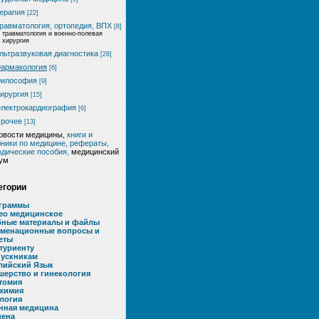
ерапия
[22]
равматология, ортопедия, ВПХ
[8]
травматология и военно-полевая
хирургия
льтразвуковая диагностика
[28]
армакология
[6]
илософия
[9]
ирургия
[15]
лектрокардиография
[6]
рочее
[13]
овости медицины,
книги и
ники по медицине, рефераты,
дические пособия,
медицинский
ум
егории
граммы
ео медицинское
бные материалы и файлы
аменационные вопросы и
еты
туриенту
ускникам
лийский Язык
шерство и гинекология
томия
химия
логия
нная медицина
иена