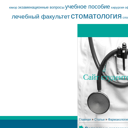
учебное пособие
экзаменационные вопросы
юмор
хирургия
о
стоматология
лечебный факультет
спо
Сайт студент
Главная
»
Статьи
»
Фармакологи