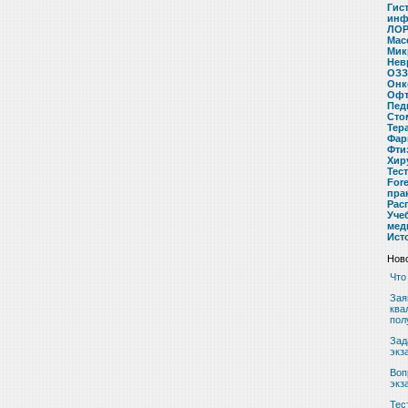
Гис
инф
ЛОР
Мас
Мик
Нев
ОЗЗ
Онк
Офт
Пед
Сто
Тер
Фар
Фти
Хир
Тес
For
пра
Рас
Уче
мед
Ист
Ново
Что
Зая
ква
пол
Зад
экз
Воп
экз
Тес