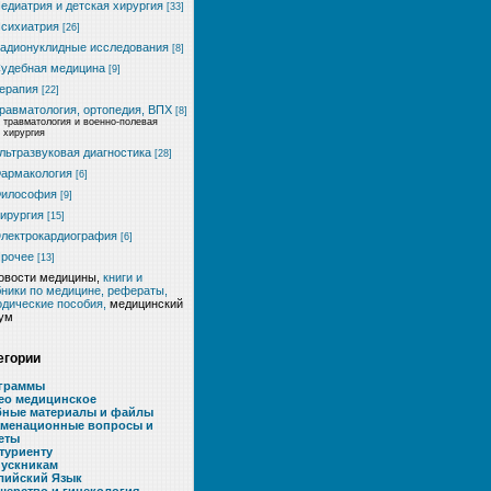
едиатрия и детская хирургия
[33]
сихиатрия
[26]
адионуклидные исследования
[8]
удебная медицина
[9]
ерапия
[22]
равматология, ортопедия, ВПХ
[8]
травматология и военно-полевая
хирургия
льтразвуковая диагностика
[28]
армакология
[6]
илософия
[9]
ирургия
[15]
лектрокардиография
[6]
рочее
[13]
овости медицины,
книги и
ники по медицине, рефераты,
дические пособия,
медицинский
ум
егории
граммы
ео медицинское
бные материалы и файлы
аменационные вопросы и
еты
туриенту
ускникам
лийский Язык