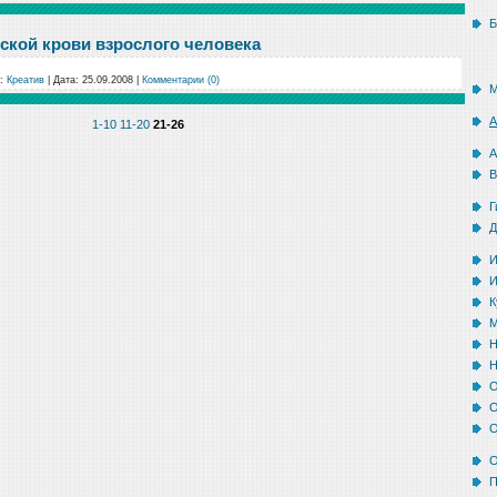
Б
кой крови взрослого человека
:
Креатив
|
Дата:
25.09.2008
|
Комментарии (0)
М
А
1-10
11-20
21-26
А
В
Г
Д
И
И
К
М
Н
Н
О
О
О
О
П