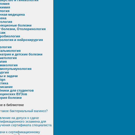
шерство и гинекология
томия
химия
логия
нная медицина
иена
тология
екционые болезни
 болезни, Отолоринология
саж
робиология
рология и нейрохирургия
ология
альмология
иатрия и детские болезни
матология
апия
макология
зиопульмунология
ургия
ты и задачи
eign
ктика
писание
бники для студентов
ицинских ВУЗов
ория болезни
е в библиотеке
 такое бактериальный вагиноз?
вление на допуск к сдаче
лификационного экзамена для
учения сертификата специалиста
ачи к сертификационному