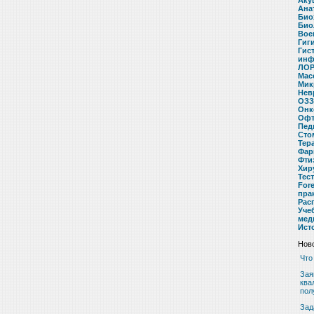
Аку
Ана
Био
Био
Вое
Гиг
Гис
инф
ЛОР
Мас
Мик
Нев
ОЗЗ
Онк
Офт
Пед
Сто
Тер
Фар
Фти
Хир
Тес
For
пра
Рас
Уче
мед
Ист
Ново
Что
Зая
ква
пол
Зад