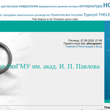
н
интернатура
неврология
расписание
я
фармакология
дневник интерна
Турклуб THEL
Практическое пособие
рт
праздники
практическое руководство
This feature is for Premium users only!
Пятница, 07.08.2026, 07:48
Приветствую Вас
абитуриент
Главная
|
Регистрация
|
Вход
ов РязГМУ им. акад. И. П. Павлова
Пои