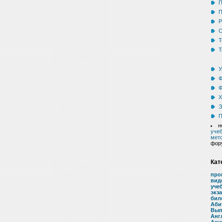
П
П
Р
С
Т
Т
У
Ф
Ф
Х
Э
П
н
учеб
мето
фор
Кат
про
вид
уче
экз
бил
Аби
Вып
Анг