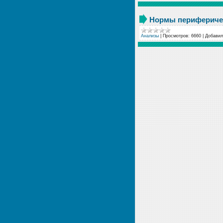
Нормы периферичес
Анализы
|
Просмотров:
6660
|
Добавил