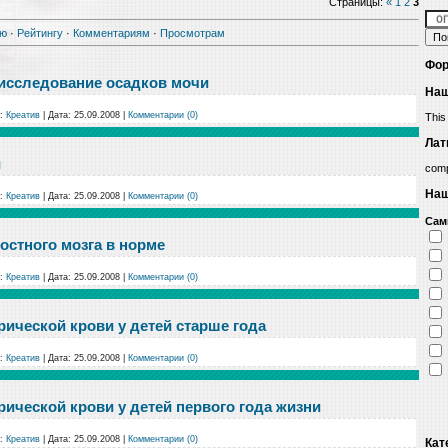
Страницы
:
«
1
2
3
ию
·
Рейтингу
·
Комментариям
·
Просмотрам
Фор
исследование осадков мочи
Наш
:
Креатив
|
Дата:
25.09.2008
|
Комментарии (0)
This
Лат
и
comp
Наш
:
Креатив
|
Дата:
25.09.2008
|
Комментарии (0)
Сам
остного мозга в норме
:
Креатив
|
Дата:
25.09.2008
|
Комментарии (0)
ической крови у детей старше года
:
Креатив
|
Дата:
25.09.2008
|
Комментарии (0)
ической крови у детей первого года жизни
:
Креатив
|
Дата:
25.09.2008
|
Комментарии (0)
Кат