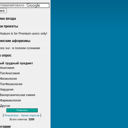
ма входа
и проекты
 feature is for Premium users only!
инские афоризмы
os sui - в полном сознании
 опрос
ый трудный предмет
Анатомия
ПатАнатомия
Физиология
ПатФизиология
Хирургия
Биоорганическая химия
Фармакология
Другое
[
·
]
Результаты
Архив опросов
Всего ответов:
3289
егории