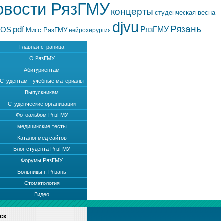
овости РязГМУ
концерты
студенческая весна
djvu
Рязань
pdf
РязГМУ
EOS
Мисс РязГМУ
нейрохирургия
Главная страница
О РязГМУ
Абитуриентам
Студентам - учебные материалы
Выпускникам
Студенческие организации
Фотоальбом РязГМУ
медицинские тесты
Каталог мед сайтов
Блог студента РязГМУ
Форумы РязГМУ
Больницы г. Рязань
Стоматология
Видео
ск