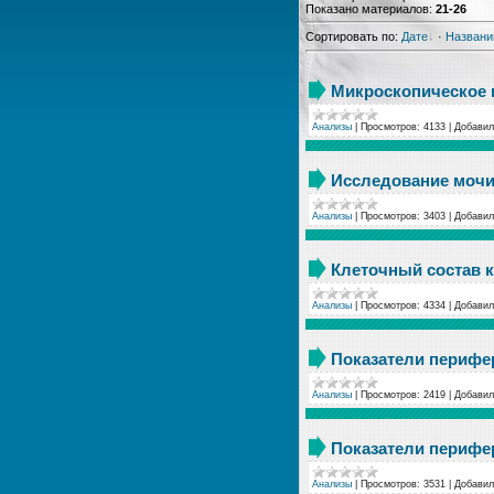
Показано материалов
:
21-26
Сортировать по
:
Дате
·
Назван
Микроскопическое 
Анализы
|
Просмотров:
4133
|
Добавил
Исследование моч
Анализы
|
Просмотров:
3403
|
Добавил
Клеточный состав к
Анализы
|
Просмотров:
4334
|
Добавил
Показатели перифер
Анализы
|
Просмотров:
2419
|
Добавил
Показатели перифер
Анализы
|
Просмотров:
3531
|
Добавил