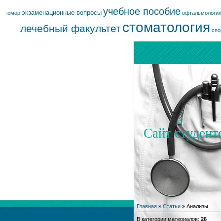
учебное пособие
экзаменационные вопросы
юмор
офтальмологи
стоматология
лечебный факультет
спо
Сайт студент
Главная
»
Статьи
» Анализы
В категории материалов
:
26