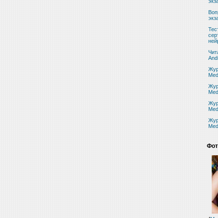
экз
Воп
экз
Тес
сер
ней
Чит
And
Жур
Med
Жур
Med
Жур
Med
Жур
Med
Фот