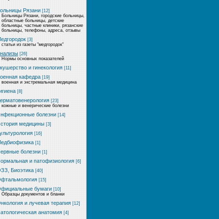
ольницы Рязани
[12]
Больницы Рязани, городские больницы,
областные больницы, детские
больницы, частные клиники, рязанские
больницы, телефоны, адреса, отзывы
едгородок
[3]
статьи из газеты "медгородок"
нализы
[26]
Нормы основных показателей
кушерство и гинекология
[11]
оенная кафедра
[19]
военная и экстремальная медицина
игиена
[8]
ерматовенерология
[23]
кожные и венерические болезни
нфекционные болезни
[14]
стория медицины
[3]
ультурология
[16]
едбиофизика
[1]
ервные болезни
[1]
ормальная и патофизиология
[6]
ЗЗ, Биоэтика
[40]
фтальмология
[15]
фициальные бумаги
[10]
Образцы документов и бланки
нкология и лучевая терапия
[12]
атологическая анатомия
[4]