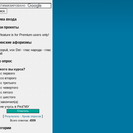
ма входа
и проекты
 feature is for Premium users only!
инские афоризмы
populi, vox Dei - глас народа - глас
ий
 опрос
акого вы курса?
с первого
со второго
с третьего
с чевертого
с пятого
с шестого
закончил(а)
не учусь в РязГМУ
[
·
]
Результаты
Архив опросов
Всего ответов:
4559
егории