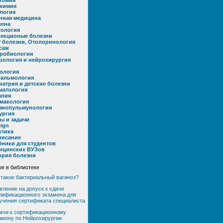
томия
химия
логия
нная медицина
иена
тология
екционые болезни
 болезни, Отолоринология
саж
робиология
рология и нейрохирургия
ология
альмология
иатрия и детские болезни
матология
апия
макология
зиопульмунология
ургия
ты и задачи
eign
ктика
писание
бники для студентов
ицинских ВУЗов
ория болезни
е в библиотеке
 такое бактериальный вагиноз?
вление на допуск к сдаче
лификационного экзамена для
учения сертификата специалиста
ачи к сертификационному
амену по Нейрохирургии