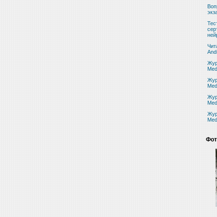
Воп
экз
Тес
сер
ней
Чит
And
Жур
Med
Жур
Med
Жур
Med
Жур
Med
Фот