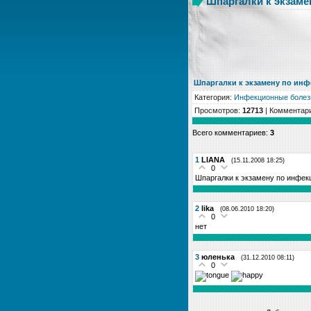
Шпаргалки к экзаме
Шпаргалки к экзамену по инф
Категория
:
Инфекционные болез
Просмотров
:
12713
|
Комментар
Всего комментариев
:
3
1
LIANA
(15.11.2008 18:25)
0
Шпаргалки к экзамену по инфе
2
lika
(08.06.2010 18:20)
0
нет
3
юленька
(31.12.2010 08:11)
0