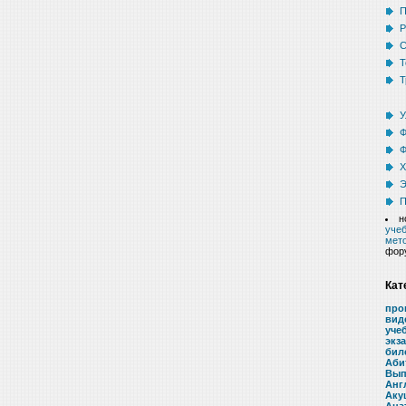
П
Р
С
Т
Т
У
Ф
Ф
Х
Э
П
н
учеб
мето
фор
Кат
про
вид
уче
экз
бил
Аби
Вып
Анг
Аку