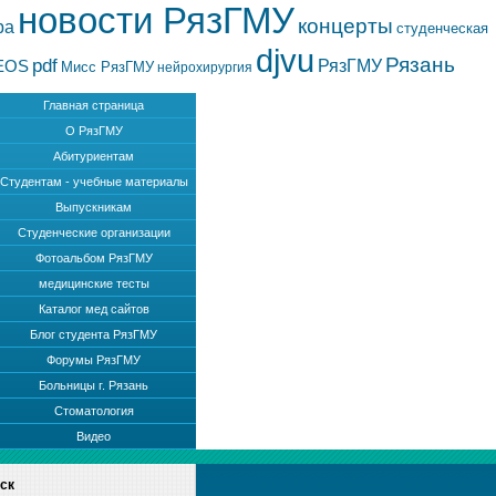
новости РязГМУ
концерты
ра
студенческая
djvu
Рязань
pdf
РязГМУ
EOS
Мисс РязГМУ
нейрохирургия
Главная страница
О РязГМУ
Абитуриентам
Студентам - учебные материалы
Выпускникам
Студенческие организации
Фотоальбом РязГМУ
медицинские тесты
Каталог мед сайтов
Блог студента РязГМУ
Форумы РязГМУ
Больницы г. Рязань
Стоматология
Видео
ск