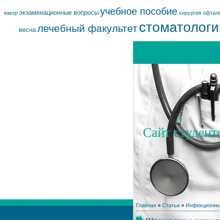
учебное пособие
экзаменационные вопросы
юмор
хирургия
офтал
стоматологи
лечебный факультет
весна
Сайт студент
Главная
»
Статьи
»
Инфекционны