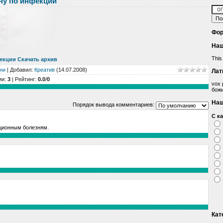
ну по инфекции
Фор
Наш
This
екции Скачать архив
ни
|
Добавил
:
Креатив
(14.07.2008)
Лат
ии
:
3
|
Рейтинг
:
0.0
/
0
vox 
бож
Наш
Порядок вывода комментариев:
С к
кционным болезням.
Кат