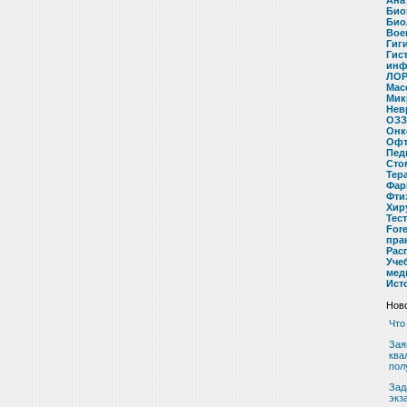
Ана
Био
Био
Вое
Гиг
Гис
инф
ЛОР
Мас
Мик
Нев
ОЗЗ
Онк
Офт
Пед
Сто
Тер
Фар
Фти
Хир
Тес
For
пра
Рас
Уче
мед
Ист
Ново
Что
Зая
ква
пол
Зад
экз