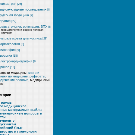
сихиатрия
[26]
адионуклидные исследования
[8]
удебная медицина
[9]
ерапия
[22]
равматология, ортопедия, ВПХ
[8]
травматология и военно-полевая
хирургия
льтразвуковая диагностика
[28]
армакология
[6]
илософия
[9]
ирургия
[15]
лектрокардиография
[6]
рочее
[13]
овости медицины,
книги и
ники по медицине, рефераты,
дические пособия,
медицинский
ум
егории
граммы
ео медицинское
бные материалы и файлы
аменационные вопросы и
еты
туриенту
ускникам
лийский Язык
шерство и гинекология