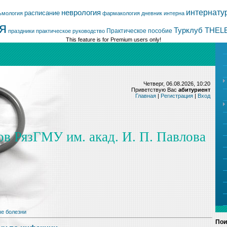
интернату
неврология
расписание
ьмология
фармакология
дневник интерна
я
Турклуб THEL
Практическое пособие
праздники
практическое руководство
This feature is for Premium users only!
Четверг, 06.08.2026, 10:20
Приветствую Вас
абитуриент
Главная
|
Регистрация
|
Вход
ов РязГМУ им. акад. И. П. Павлова
е болезни
Пои