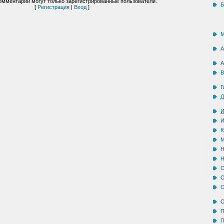
омментарии могут только зарегистрированные пользователи.
Б
[
Регистрация
|
Вход
]
М
А
А
В
Г
Д
И
И
К
М
Н
Н
О
О
О
О
П
П