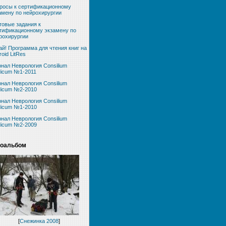
росы к сертификационному
амену по нейрохирургии
товые задания к
тификационному экзамену по
рохирургии
ай! Программа для чтения книг на
roid LitRes
нал Неврология Consilium
icum №1-2011
нал Неврология Consilium
icum №2-2010
нал Неврология Consilium
icum №1-2010
нал Неврология Consilium
icum №2-2009
оальбом
[
Снежинка 2008
]