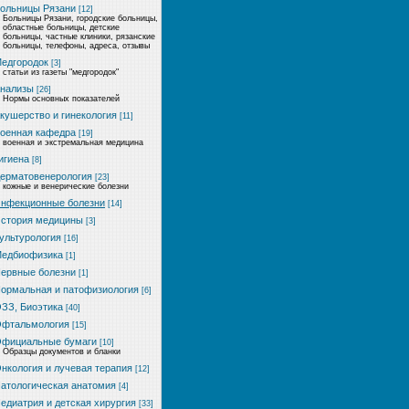
ольницы Рязани
[12]
Больницы Рязани, городские больницы,
областные больницы, детские
больницы, частные клиники, рязанские
больницы, телефоны, адреса, отзывы
едгородок
[3]
статьи из газеты "медгородок"
нализы
[26]
Нормы основных показателей
кушерство и гинекология
[11]
оенная кафедра
[19]
военная и экстремальная медицина
игиена
[8]
ерматовенерология
[23]
кожные и венерические болезни
нфекционные болезни
[14]
стория медицины
[3]
ультурология
[16]
едбиофизика
[1]
ервные болезни
[1]
ормальная и патофизиология
[6]
ЗЗ, Биоэтика
[40]
фтальмология
[15]
фициальные бумаги
[10]
Образцы документов и бланки
нкология и лучевая терапия
[12]
атологическая анатомия
[4]
едиатрия и детская хирургия
[33]